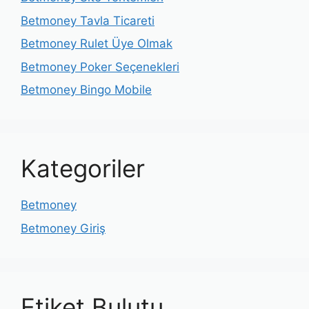
Betmoney Tavla Ticareti
Betmoney Rulet Üye Olmak
Betmoney Poker Seçenekleri
Betmoney Bingo Mobile
Kategoriler
Betmoney
Betmoney Giriş
Etiket Bulutu