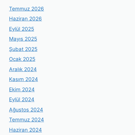
Temmuz 2026
Haziran 2026
Eylül 2025
Mayıs 2025
Şubat 2025
Ocak 2025
Aralık 2024
Kasım 2024
Ekim 2024
Eylül 2024
Ağustos 2024
Temmuz 2024
Haziran 2024