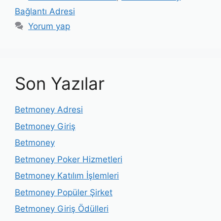
Bağlantı Adresi
Yorum yap
Son Yazılar
Betmoney Adresi
Betmoney Giriş
Betmoney
Betmoney Poker Hizmetleri
Betmoney Katılım İşlemleri
Betmoney Popüler Şirket
Betmoney Giriş Ödülleri