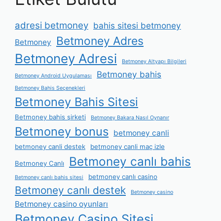
adresi betmoney
bahis sitesi betmoney
Betmoney Adres
Betmoney
Betmoney Adresi
Betmoney Altyapı Bilgileri
Betmoney bahis
Betmoney Android Uygulaması
Betmoney Bahis Seçenekleri
Betmoney Bahis Sitesi
Betmoney bahis şirketi
Betmoney Bakara Nasıl Oynanır
Betmoney bonus
betmoney canli
betmoney canli destek
betmoney canli maç izle
Betmoney canlı bahis
Betmoney Canlı
betmoney canlı casino
Betmoney canlı bahis sitesi
Betmoney canlı destek
Betmoney casino
Betmoney casino oyunları
Betmoney Casino Sitesi