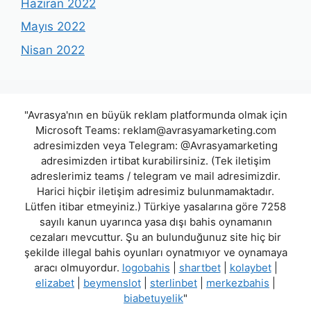
Haziran 2022
Mayıs 2022
Nisan 2022
"Avrasya'nın en büyük reklam platformunda olmak için
Microsoft Teams:
reklam@avrasyamarketing.com
adresimizden veya Telegram: @Avrasyamarketing
adresimizden irtibat kurabilirsiniz. (Tek iletişim
adreslerimiz teams / telegram ve mail adresimizdir.
Harici hiçbir iletişim adresimiz bulunmamaktadır.
Lütfen itibar etmeyiniz.) Türkiye yasalarına göre 7258
sayılı kanun uyarınca yasa dışı bahis oynamanın
cezaları mevcuttur. Şu an bulunduğunuz site hiç bir
şekilde illegal bahis oyunları oynatmıyor ve oynamaya
aracı olmuyordur.
logobahis
|
shartbet
|
kolaybet
|
elizabet
|
beymenslot
|
sterlinbet
|
merkezbahis
|
biabetuyelik
"