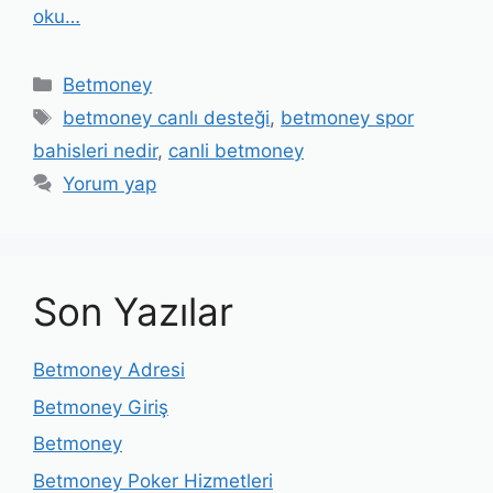
oku…
Kategoriler
Betmoney
Etiketler
betmoney canlı desteği
,
betmoney spor
bahisleri nedir
,
canli betmoney
Yorum yap
Son Yazılar
Betmoney Adresi
Betmoney Giriş
Betmoney
Betmoney Poker Hizmetleri