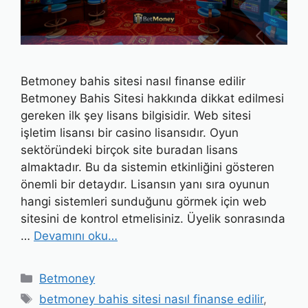
Betmoney bahis sitesi nasıl finanse edilir
Betmoney Bahis Sitesi hakkında dikkat edilmesi
gereken ilk şey lisans bilgisidir. Web sitesi
işletim lisansı bir casino lisansıdır. Oyun
sektöründeki birçok site buradan lisans
almaktadır. Bu da sistemin etkinliğini gösteren
önemli bir detaydır. Lisansın yanı sıra oyunun
hangi sistemleri sunduğunu görmek için web
sitesini de kontrol etmelisiniz. Üyelik sonrasında
…
Devamını oku…
Kategoriler
Betmoney
Etiketler
betmoney bahis sitesi nasıl finanse edilir
,