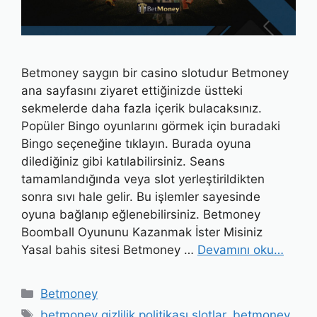
Betmoney saygın bir casino slotudur Betmoney
ana sayfasını ziyaret ettiğinizde üstteki
sekmelerde daha fazla içerik bulacaksınız.
Popüler Bingo oyunlarını görmek için buradaki
Bingo seçeneğine tıklayın. Burada oyuna
dilediğiniz gibi katılabilirsiniz. Seans
tamamlandığında veya slot yerleştirildikten
sonra sıvı hale gelir. Bu işlemler sayesinde
oyuna bağlanıp eğlenebilirsiniz. Betmoney
Boomball Oyununu Kazanmak İster Misiniz
Yasal bahis sitesi Betmoney …
Devamını oku…
Kategoriler
Betmoney
Etiketler
betmoney gizlilik politikası slotlar
,
betmoney