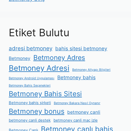
Etiket Bulutu
adresi betmoney
bahis sitesi betmoney
Betmoney Adres
Betmoney
Betmoney Adresi
Betmoney Altyapı Bilgileri
Betmoney bahis
Betmoney Android Uygulaması
Betmoney Bahis Seçenekleri
Betmoney Bahis Sitesi
Betmoney bahis şirketi
Betmoney Bakara Nasıl Oynanır
Betmoney bonus
betmoney canli
betmoney canli destek
betmoney canli maç izle
Betmoney canlı bahis
Betmoney Canlı