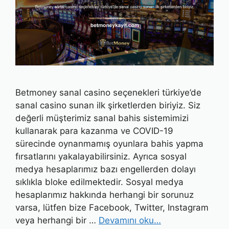
Betmoney sanal casino seçenekleri türkiye’de
sanal casino sunan ilk şirketlerden biriyiz. Siz
değerli müşterimiz sanal bahis sistemimizi
kullanarak para kazanma ve COVID-19
sürecinde oynanmamış oyunlara bahis yapma
fırsatlarını yakalayabilirsiniz. Ayrıca sosyal
medya hesaplarımız bazı engellerden dolayı
sıklıkla bloke edilmektedir. Sosyal medya
hesaplarımız hakkında herhangi bir sorunuz
varsa, lütfen bize Facebook, Twitter, Instagram
veya herhangi bir …
Devamını oku…