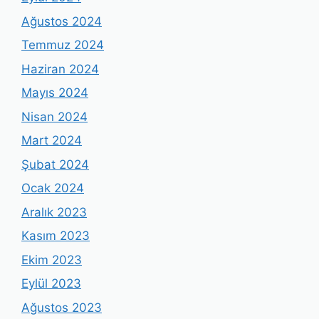
Ağustos 2024
Temmuz 2024
Haziran 2024
Mayıs 2024
Nisan 2024
Mart 2024
Şubat 2024
Ocak 2024
Aralık 2023
Kasım 2023
Ekim 2023
Eylül 2023
Ağustos 2023