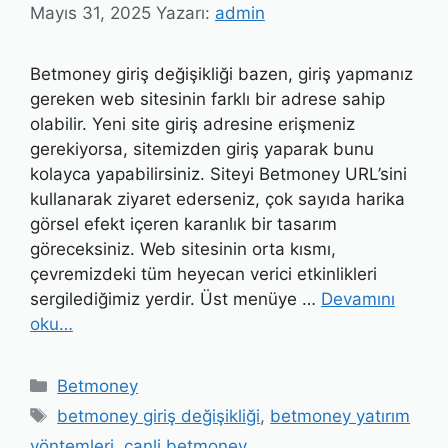
Mayıs 31, 2025
Yazarı:
admin
Betmoney giriş değişikliği bazen, giriş yapmanız
gereken web sitesinin farklı bir adrese sahip
olabilir. Yeni site giriş adresine erişmeniz
gerekiyorsa, sitemizden giriş yaparak bunu
kolayca yapabilirsiniz. Siteyi Betmoney URL’sini
kullanarak ziyaret ederseniz, çok sayıda harika
görsel efekt içeren karanlık bir tasarım
göreceksiniz. Web sitesinin orta kısmı,
çevremizdeki tüm heyecan verici etkinlikleri
sergilediğimiz yerdir. Üst menüye …
Devamını
oku…
Kategoriler
Betmoney
Etiketler
betmoney giriş değişikliği
,
betmoney yatırım
yöntemleri
,
canli betmoney