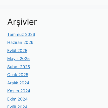
Arşivler
Temmuz 2026
Haziran 2026
Eylül 2025
Mayıs 2025
Şubat 2025
Ocak 2025
Aralık 2024
Kasım 2024
Ekim 2024
Eylül 2024