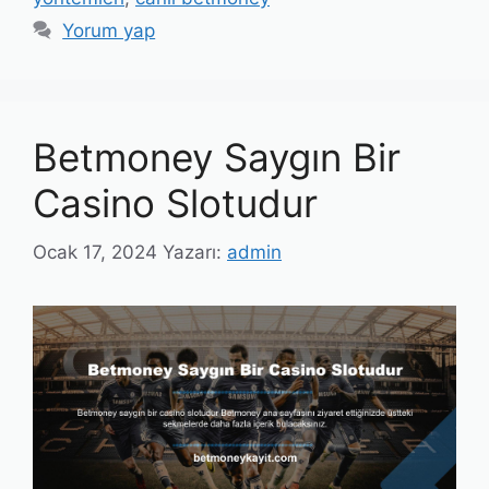
Yorum yap
Betmoney Saygın Bir
Casino Slotudur
Ocak 17, 2024
Yazarı:
admin