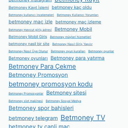
betmoney kaç oldu
Betmoney Kayıt İşlemi
Betmoney kullanıcı incelemeleri
Betmoney Kullanıcı Yorumları
betmoney maç izle
betmoney maç izleme
Betmoney Mobil
Betmoney mevcut giriş adresi
Betmoney Mobil Giriş
Betmoney müşteri hizmetleri
betmoney nasil bir site
Betmoney Nasıl Giriş Yapılır
Betmoney Nasıl Üye Olunur
Betmoney oyun kuralları
Betmoney oyunlar
Betmoney para yatırma
Betmoney oyunları
Betmoney Para Çekme
Betmoney Promosyon
betmoney promosyon kodu
Betmoney sitesi
Betmoney Promosyonlar
Betmoney slot makinesi
Betmoney Sosyal Medya
Betmoney spor bahisleri
Betmoney TV
betmoney telegram
betmoney tv canli maç