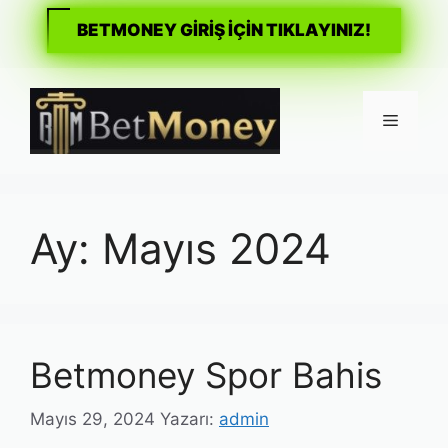
BETMONEY GİRİŞ İÇİN TIKLAYINIZ!
İçeriğe
atla
Menü
Ay:
Mayıs 2024
Betmoney Spor Bahis
Mayıs 29, 2024
Yazarı:
admin