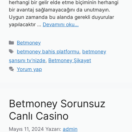
herhangi bir gelir elde etme biçiminin herhangi
bir avantaj sağlamayacağını da unutmayın.
Uygun zamanda bu alanda gerekli duyurular
yapılacaktır …
Devamını oku…
Kategoriler
Betmoney
Etiketler
betmoney bahis platformu
,
betmoney
şansını tv’nizde
,
Betmoney Şikayet
Yorum yap
Betmoney Sorunsuz
Canlı Casino
Mayıs 11, 2024
Yazarı:
admin