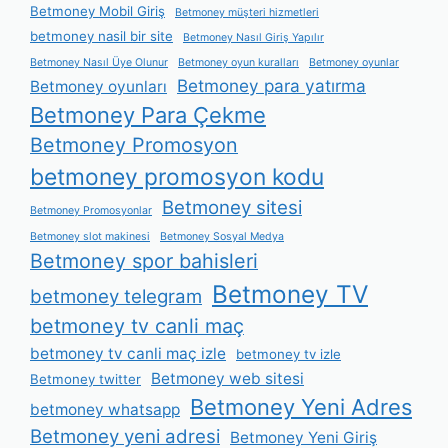
Betmoney Mobil Giriş
Betmoney müşteri hizmetleri
betmoney nasil bir site
Betmoney Nasıl Giriş Yapılır
Betmoney Nasıl Üye Olunur
Betmoney oyun kuralları
Betmoney oyunlar
Betmoney para yatırma
Betmoney oyunları
Betmoney Para Çekme
Betmoney Promosyon
betmoney promosyon kodu
Betmoney sitesi
Betmoney Promosyonlar
Betmoney slot makinesi
Betmoney Sosyal Medya
Betmoney spor bahisleri
Betmoney TV
betmoney telegram
betmoney tv canli maç
betmoney tv canli maç izle
betmoney tv izle
Betmoney web sitesi
Betmoney twitter
Betmoney Yeni Adres
betmoney whatsapp
Betmoney yeni adresi
Betmoney Yeni Giriş