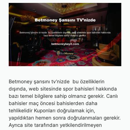
Betmoney şansını tv’nizde bu özelliklerin
dışında, web sitesinde spor bahisleri hakkında
bazı temel bilgilere sahip olmanız gerekir. Canlı
bahisler maç öncesi bahislerden daha
tehlikelidir Kuponları doğrulamak için,
yapıldıktan hemen sonra doğrulanmaları gerekir.
Ayrıca site tarafından yetkilendirilmeyen