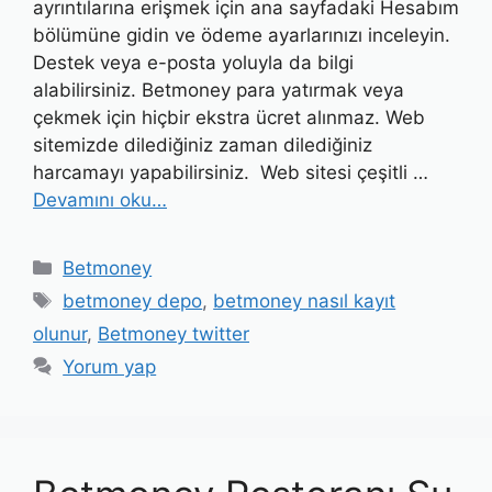
ayrıntılarına erişmek için ana sayfadaki Hesabım
bölümüne gidin ve ödeme ayarlarınızı inceleyin.
Destek veya e-posta yoluyla da bilgi
alabilirsiniz. Betmoney para yatırmak veya
çekmek için hiçbir ekstra ücret alınmaz. Web
sitemizde dilediğiniz zaman dilediğiniz
harcamayı yapabilirsiniz. Web sitesi çeşitli …
Devamını oku…
Kategoriler
Betmoney
Etiketler
betmoney depo
,
betmoney nasıl kayıt
olunur
,
Betmoney twitter
Yorum yap