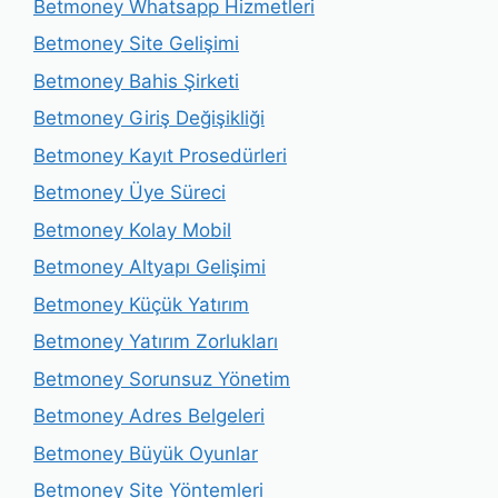
Betmoney Whatsapp Hizmetleri
Betmoney Site Gelişimi
Betmoney Bahis Şirketi
Betmoney Giriş Değişikliği
Betmoney Kayıt Prosedürleri
Betmoney Üye Süreci
Betmoney Kolay Mobil
Betmoney Altyapı Gelişimi
Betmoney Küçük Yatırım
Betmoney Yatırım Zorlukları
Betmoney Sorunsuz Yönetim
Betmoney Adres Belgeleri
Betmoney Büyük Oyunlar
Betmoney Site Yöntemleri