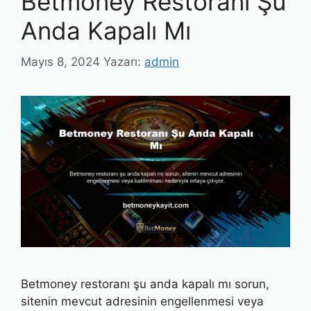
Betmoney Restoranı Şu
Anda Kapalı Mı
Mayıs 8, 2024
Yazarı:
admin
Betmoney restoranı şu anda kapalı mı sorun,
sitenin mevcut adresinin engellenmesi veya