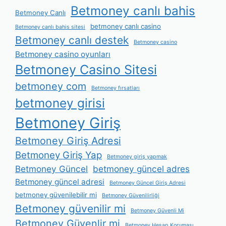
Betmoney canlı bahis
Betmoney Canlı
betmoney canlı casino
Betmoney canlı bahis sitesi
Betmoney canlı destek
Betmoney casino
Betmoney casino oyunları
Betmoney Casino Sitesi
betmoney com
Betmoney fırsatları
betmoney girisi
Betmoney Giriş
Betmoney Giriş Adresi
Betmoney Giriş Yap
Betmoney giriş yapmak
Betmoney Güncel
betmoney güncel adres
Betmoney güncel adresi
Betmoney Güncel Giriş Adresi
betmoney güvenilebilir mi
Betmoney Güvenilirliği
Betmoney güvenilir mi
Betmoney Güvenli Mi
Betmoney Güvenlir mi
Betmoney Hesap Koruması