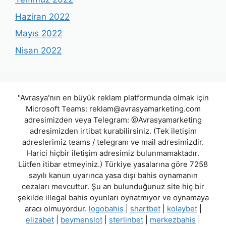
Haziran 2022
Mayıs 2022
Nisan 2022
"Avrasya'nın en büyük reklam platformunda olmak için
Microsoft Teams:
reklam@avrasyamarketing.com
adresimizden veya Telegram: @Avrasyamarketing
adresimizden irtibat kurabilirsiniz. (Tek iletişim
adreslerimiz teams / telegram ve mail adresimizdir.
Harici hiçbir iletişim adresimiz bulunmamaktadır.
Lütfen itibar etmeyiniz.) Türkiye yasalarına göre 7258
sayılı kanun uyarınca yasa dışı bahis oynamanın
cezaları mevcuttur. Şu an bulunduğunuz site hiç bir
şekilde illegal bahis oyunları oynatmıyor ve oynamaya
aracı olmuyordur.
logobahis
|
shartbet
|
kolaybet
|
elizabet
|
beymenslot
|
sterlinbet
|
merkezbahis
|