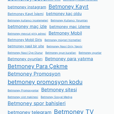
Betmoney Kayıt
betmoney instagram
betmoney kaç oldu
Betmoney Kayıt İşlemi
Betmoney kullanıcı incelemeleri
Betmoney Kullanıcı Yorumları
betmoney maç izle
betmoney maç izleme
Betmoney Mobil
Betmoney mevcut giriş adresi
Betmoney Mobil Giriş
Betmoney müşteri hizmetleri
betmoney nasil bir site
Betmoney Nasıl Giriş Yapılır
Betmoney Nasıl Üye Olunur
Betmoney oyun kuralları
Betmoney oyunlar
Betmoney para yatırma
Betmoney oyunları
Betmoney Para Çekme
Betmoney Promosyon
betmoney promosyon kodu
Betmoney sitesi
Betmoney Promosyonlar
Betmoney slot makinesi
Betmoney Sosyal Medya
Betmoney spor bahisleri
Betmoney TV
betmoney telegram