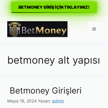
BETMONEY GİRİŞ İÇİN TIKLAYINIZ!
İçeriğe
atla
Menü
betmoney alt yapısı
Betmoney Girişleri
Mayıs 18, 2024
Yazarı:
admin