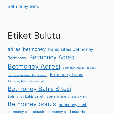
Betmoney Giriş
Etiket Bulutu
adresi betmoney
bahis sitesi betmoney
Betmoney Adres
Betmoney
Betmoney Adresi
Betmoney Altyapı Bilgileri
Betmoney bahis
Betmoney Android Uygulaması
Betmoney Bahis Seçenekleri
Betmoney Bahis Sitesi
Betmoney bahis şirketi
Betmoney Bakara Nasıl Oynanır
Betmoney bonus
betmoney canli
betmoney canli destek
betmoney canli maç izle