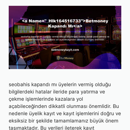
seobahis kapandı mı üyelerin vermiş olduğu
bilgilerdeki hatalar ileride para yatırma ve
çekme işlemlerinde kazalara yol
açabileceğinden dikkatli olunması önemlidir. Bu
nedenle üyelik kayıt ve kayıt işlemlerini doğru ve
eksiksiz bir şekilde tamamlamanız büyük önem
taşımaktadır. Bu verileri ileterek kayıt