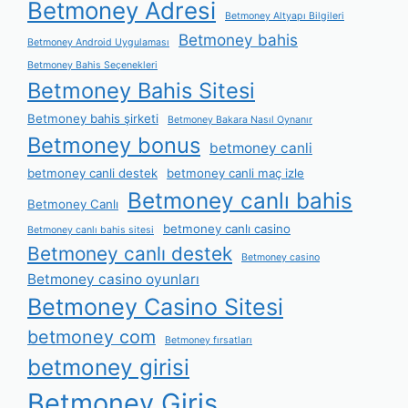
Betmoney Adresi
Betmoney Altyapı Bilgileri
Betmoney bahis
Betmoney Android Uygulaması
Betmoney Bahis Seçenekleri
Betmoney Bahis Sitesi
Betmoney bahis şirketi
Betmoney Bakara Nasıl Oynanır
Betmoney bonus
betmoney canli
betmoney canli destek
betmoney canli maç izle
Betmoney canlı bahis
Betmoney Canlı
betmoney canlı casino
Betmoney canlı bahis sitesi
Betmoney canlı destek
Betmoney casino
Betmoney casino oyunları
Betmoney Casino Sitesi
betmoney com
Betmoney fırsatları
betmoney girisi
Betmoney Giriş