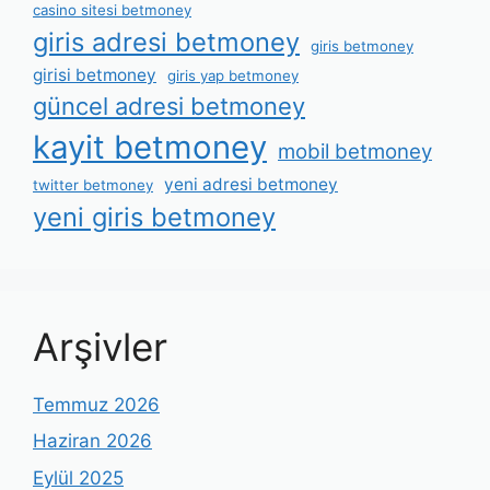
casino sitesi betmoney
giris adresi betmoney
giris betmoney
girisi betmoney
giris yap betmoney
güncel adresi betmoney
kayit betmoney
mobil betmoney
yeni adresi betmoney
twitter betmoney
yeni giris betmoney
Arşivler
Temmuz 2026
Haziran 2026
Eylül 2025