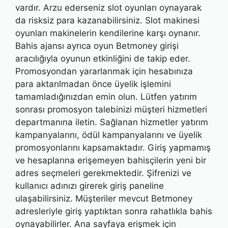
vardır. Arzu ederseniz slot oyunları oynayarak
da risksiz para kazanabilirsiniz. Slot makinesi
oyunları makinelerin kendilerine karşı oynanır.
Bahis ajansı ayrıca oyun Betmoney girişi
aracılığıyla oyunun etkinliğini de takip eder.
Promosyondan yararlanmak için hesabınıza
para aktarılmadan önce üyelik işlemini
tamamladığınızdan emin olun. Lütfen yatırım
sonrası promosyon talebinizi müşteri hizmetleri
departmanına iletin. Sağlanan hizmetler yatırım
kampanyalarını, ödül kampanyalarını ve üyelik
promosyonlarını kapsamaktadır. Giriş yapmamış
ve hesaplarına erişemeyen bahisçilerin yeni bir
adres seçmeleri gerekmektedir. Şifrenizi ve
kullanıcı adınızı girerek giriş paneline
ulaşabilirsiniz. Müşteriler mevcut Betmoney
adresleriyle giriş yaptıktan sonra rahatlıkla bahis
oynayabilirler. Ana sayfaya erişmek için