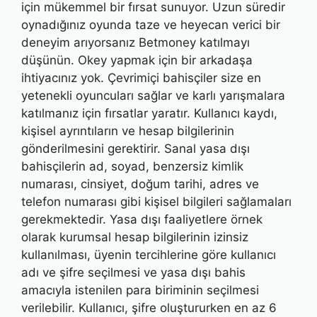
için mükemmel bir fırsat sunuyor. Uzun süredir
oynadığınız oyunda taze ve heyecan verici bir
deneyim arıyorsanız Betmoney katılmayı
düşünün. Okey yapmak için bir arkadaşa
ihtiyacınız yok. Çevrimiçi bahisçiler size en
yetenekli oyuncuları sağlar ve karlı yarışmalara
katılmanız için fırsatlar yaratır. Kullanıcı kaydı,
kişisel ayrıntıların ve hesap bilgilerinin
gönderilmesini gerektirir. Sanal yasa dışı
bahisçilerin ad, soyad, benzersiz kimlik
numarası, cinsiyet, doğum tarihi, adres ve
telefon numarası gibi kişisel bilgileri sağlamaları
gerekmektedir. Yasa dışı faaliyetlere örnek
olarak kurumsal hesap bilgilerinin izinsiz
kullanılması, üyenin tercihlerine göre kullanıcı
adı ve şifre seçilmesi ve yasa dışı bahis
amacıyla istenilen para biriminin seçilmesi
verilebilir. Kullanıcı, şifre oluştururken en az 6