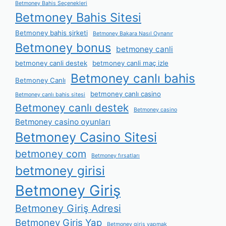
Betmoney Bahis Seçenekleri
Betmoney Bahis Sitesi
Betmoney bahis şirketi
Betmoney Bakara Nasıl Oynanır
Betmoney bonus
betmoney canli
betmoney canli destek
betmoney canli maç izle
Betmoney canlı bahis
Betmoney Canlı
betmoney canlı casino
Betmoney canlı bahis sitesi
Betmoney canlı destek
Betmoney casino
Betmoney casino oyunları
Betmoney Casino Sitesi
betmoney com
Betmoney fırsatları
betmoney girisi
Betmoney Giriş
Betmoney Giriş Adresi
Betmoney Giriş Yap
Betmoney giriş yapmak