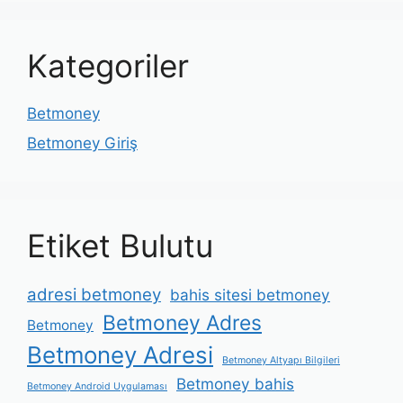
Kategoriler
Betmoney
Betmoney Giriş
Etiket Bulutu
adresi betmoney
bahis sitesi betmoney
Betmoney Adres
Betmoney
Betmoney Adresi
Betmoney Altyapı Bilgileri
Betmoney bahis
Betmoney Android Uygulaması