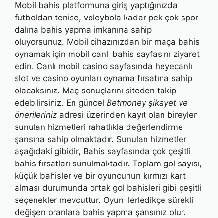
Mobil bahis platformuna giriş yaptığınızda
futboldan tenise, voleybola kadar pek çok spor
dalına bahis yapma imkanına sahip
oluyorsunuz. Mobil cihazınızdan bir maça bahis
oynamak için mobil canlı bahis sayfasını ziyaret
edin. Canlı mobil casino sayfasında heyecanlı
slot ve casino oyunları oynama fırsatına sahip
olacaksınız. Maç sonuçlarını siteden takip
edebilirsiniz. En güncel
Betmoney şikayet ve
önerileriniz
adresi üzerinden kayıt olan bireyler
sunulan hizmetleri rahatlıkla değerlendirme
şansına sahip olmaktadır. Sunulan hizmetler
aşağıdaki gibidir, Bahis sayfasında çok çeşitli
bahis fırsatları sunulmaktadır. Toplam gol sayısı,
küçük bahisler ve bir oyuncunun kırmızı kart
alması durumunda ortak gol bahisleri gibi çeşitli
seçenekler mevcuttur. Oyun ilerledikçe sürekli
değişen oranlara bahis yapma şansınız olur.