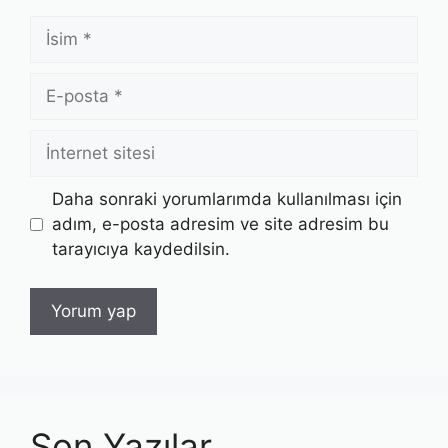
İsim
E-
posta
İnternet
sitesi
Daha sonraki yorumlarımda kullanılması için
adım, e-posta adresim ve site adresim bu
tarayıcıya kaydedilsin.
Son Yazılar