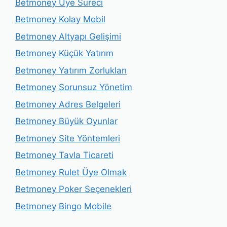
Betmoney Üye Süreci
Betmoney Kolay Mobil
Betmoney Altyapı Gelişimi
Betmoney Küçük Yatırım
Betmoney Yatırım Zorlukları
Betmoney Sorunsuz Yönetim
Betmoney Adres Belgeleri
Betmoney Büyük Oyunlar
Betmoney Site Yöntemleri
Betmoney Tavla Ticareti
Betmoney Rulet Üye Olmak
Betmoney Poker Seçenekleri
Betmoney Bingo Mobile