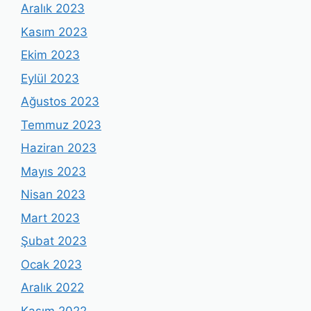
Aralık 2023
Kasım 2023
Ekim 2023
Eylül 2023
Ağustos 2023
Temmuz 2023
Haziran 2023
Mayıs 2023
Nisan 2023
Mart 2023
Şubat 2023
Ocak 2023
Aralık 2022
Kasım 2022