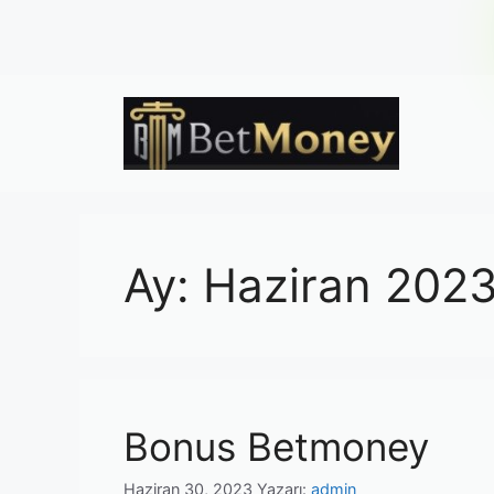
İçeriğe
atla
Ay:
Haziran 202
Bonus Betmoney
Haziran 30, 2023
Yazarı:
admin