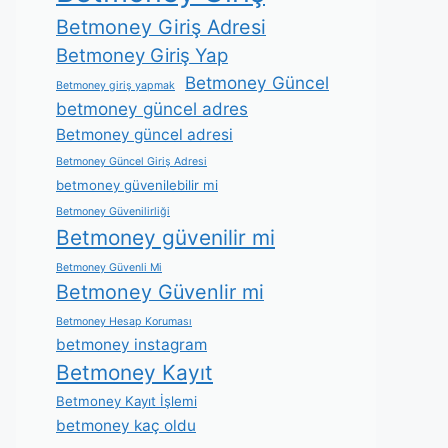
Betmoney Giriş Adresi
Betmoney Giriş Yap
Betmoney Güncel
Betmoney giriş yapmak
betmoney güncel adres
Betmoney güncel adresi
Betmoney Güncel Giriş Adresi
betmoney güvenilebilir mi
Betmoney Güvenilirliği
Betmoney güvenilir mi
Betmoney Güvenli Mi
Betmoney Güvenlir mi
Betmoney Hesap Koruması
betmoney instagram
Betmoney Kayıt
Betmoney Kayıt İşlemi
betmoney kaç oldu