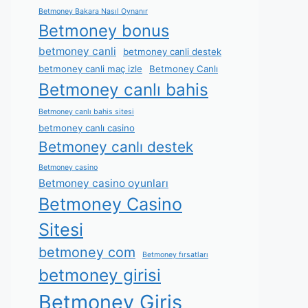
Betmoney Bakara Nasıl Oynanır
Betmoney bonus
betmoney canli
betmoney canli destek
betmoney canli maç izle
Betmoney Canlı
Betmoney canlı bahis
Betmoney canlı bahis sitesi
betmoney canlı casino
Betmoney canlı destek
Betmoney casino
Betmoney casino oyunları
Betmoney Casino
Sitesi
betmoney com
Betmoney fırsatları
betmoney girisi
Betmoney Giriş