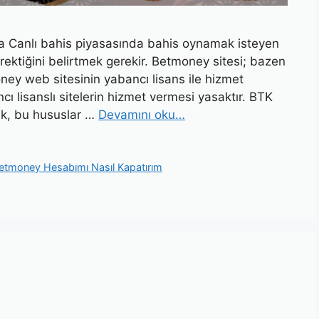
da Canlı bahis piyasasında bahis oynamak isteyen
erektiğini belirtmek gerekir. Betmoney sitesi; bazen
ney web sitesinin yabancı lisans ile hizmet
cı lisanslı sitelerin hizmet vermesi yasaktır. BTK
ak, bu hususlar …
Devamını oku…
etmoney Hesabımı Nasıl Kapatırım