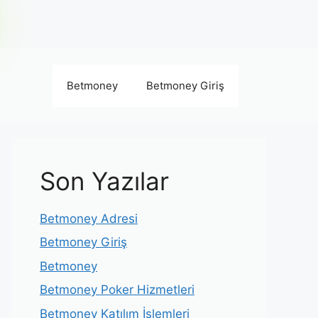
Betmoney
Betmoney Giriş
Son Yazılar
Betmoney Adresi
Betmoney Giriş
Betmoney
Betmoney Poker Hizmetleri
Betmoney Katılım İşlemleri