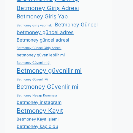
Betmoney Giriş Adresi
Betmoney Giriş Yap
Betmoney Güncel
Betmoney giriş yapmak
betmoney güncel adres
Betmoney güncel adresi
Betmoney Güncel Giriş Adresi
betmoney güvenilebilir mi
Betmoney Güvenilirliği
Betmoney güvenilir mi
Betmoney Güvenli Mi
Betmoney Güvenlir mi
Betmoney Hesap Koruması
betmoney instagram
Betmoney Kayıt
Betmoney Kayıt İşlemi
betmoney kaç oldu