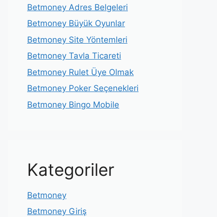
Betmoney Adres Belgeleri
Betmoney Büyük Oyunlar
Betmoney Site Yöntemleri
Betmoney Tavla Ticareti
Betmoney Rulet Üye Olmak
Betmoney Poker Seçenekleri
Betmoney Bingo Mobile
Kategoriler
Betmoney
Betmoney Giriş