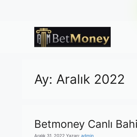
İçeriğe
atla
Ay:
Aralık 2022
Betmoney Canlı Bahi
Aralık 31, 2022
Yazarı:
admin