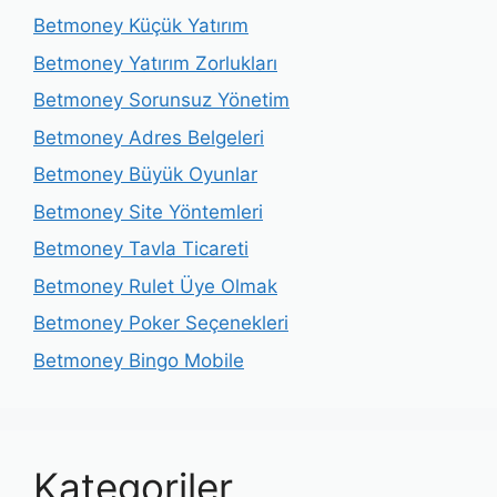
Betmoney Küçük Yatırım
Betmoney Yatırım Zorlukları
Betmoney Sorunsuz Yönetim
Betmoney Adres Belgeleri
Betmoney Büyük Oyunlar
Betmoney Site Yöntemleri
Betmoney Tavla Ticareti
Betmoney Rulet Üye Olmak
Betmoney Poker Seçenekleri
Betmoney Bingo Mobile
Kategoriler