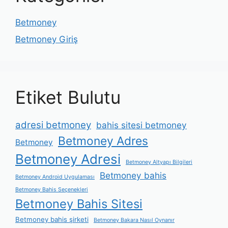
Betmoney
Betmoney Giriş
Etiket Bulutu
adresi betmoney
bahis sitesi betmoney
Betmoney Adres
Betmoney
Betmoney Adresi
Betmoney Altyapı Bilgileri
Betmoney bahis
Betmoney Android Uygulaması
Betmoney Bahis Seçenekleri
Betmoney Bahis Sitesi
Betmoney bahis şirketi
Betmoney Bakara Nasıl Oynanır