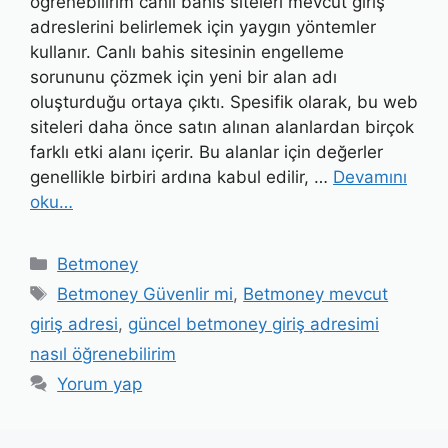
öğrenebilirim canlı bahis siteleri mevcut giriş
adreslerini belirlemek için yaygın yöntemler
kullanır. Canlı bahis sitesinin engelleme
sorununu çözmek için yeni bir alan adı
oluşturduğu ortaya çıktı. Spesifik olarak, bu web
siteleri daha önce satın alınan alanlardan birçok
farklı etki alanı içerir. Bu alanlar için değerler
genellikle birbiri ardına kabul edilir, …
Devamını
oku…
Kategoriler
Betmoney
Etiketler
Betmoney Güvenlir mi
,
Betmoney mevcut
giriş adresi
,
güncel betmoney giriş adresimi
nasıl öğrenebilirim
Yorum yap