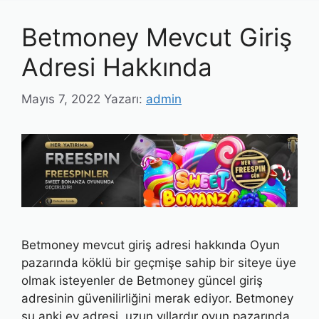
Betmoney Mevcut Giriş
Adresi Hakkında
Mayıs 7, 2022
Yazarı:
admin
Betmoney mevcut giriş adresi hakkında Oyun
pazarında köklü bir geçmişe sahip bir siteye üye
olmak isteyenler de Betmoney güncel giriş
adresinin güvenilirliğini merak ediyor. Betmoney
şu anki ev adresi, uzun yıllardır oyun pazarında