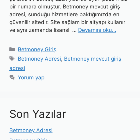
bir numara olmuştur. Betmoney mevcut giriş
adresi, sunduğu hizmetlere baktığımızda en
güvenilir sitedir. Site sağlam bir altyapı kullanır
ve aynı zamanda lisanslı …
Devamını oku…
Kategoriler
Betmoney Giriş
Etiketler
Betmoney Adresi
,
Betmoney mevcut giriş
adresi
Yorum yap
Son Yazılar
Betmoney Adresi