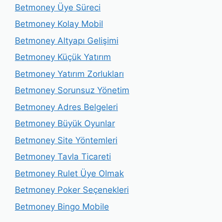
Betmoney Üye Süreci
Betmoney Kolay Mobil
Betmoney Altyapı Gelişimi
Betmoney Küçük Yatırım
Betmoney Yatırım Zorlukları
Betmoney Sorunsuz Yönetim
Betmoney Adres Belgeleri
Betmoney Büyük Oyunlar
Betmoney Site Yöntemleri
Betmoney Tavla Ticareti
Betmoney Rulet Üye Olmak
Betmoney Poker Seçenekleri
Betmoney Bingo Mobile