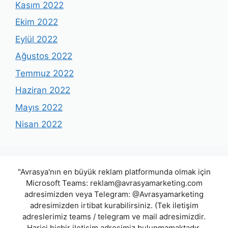
Kasım 2022
Ekim 2022
Eylül 2022
Ağustos 2022
Temmuz 2022
Haziran 2022
Mayıs 2022
Nisan 2022
"Avrasya'nın en büyük reklam platformunda olmak için
Microsoft Teams:
reklam@avrasyamarketing.com
adresimizden veya Telegram: @Avrasyamarketing
adresimizden irtibat kurabilirsiniz. (Tek iletişim
adreslerimiz teams / telegram ve mail adresimizdir.
Harici hiçbir iletişim adresimiz bulunmamaktadır.