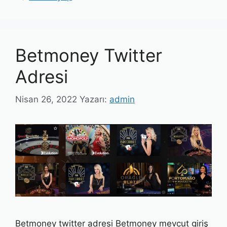
Betmoney Twitter
Adresi
Nisan 26, 2022
Yazarı:
admin
Betmoney twitter adresi Betmoney mevcut giriş