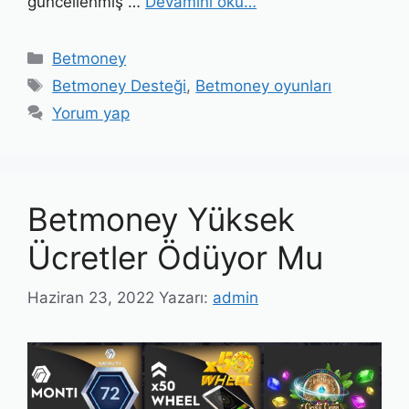
güncellenmiş …
Devamını oku…
Kategoriler
Betmoney
Etiketler
Betmoney Desteği
,
Betmoney oyunları
Yorum yap
Betmoney Yüksek
Ücretler Ödüyor Mu
Haziran 23, 2022
Yazarı:
admin