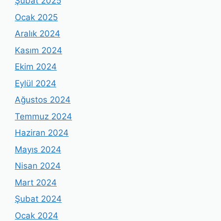
Şubat 2025
Ocak 2025
Aralık 2024
Kasım 2024
Ekim 2024
Eylül 2024
Ağustos 2024
Temmuz 2024
Haziran 2024
Mayıs 2024
Nisan 2024
Mart 2024
Şubat 2024
Ocak 2024