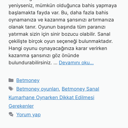
yeniyseniz, mümkün olduğunca bahis yapmaya
başlamakta fayda var. Bu, daha fazla bahis
oynamanıza ve kazanma şansınızı artırmanıza
olanak tanır. Oyunun başında tüm paranızı
yatırmak sizin için sinir bozucu olabilir. Sanal
çekilişte birçok oyun seçeneği bulunmaktadır.
Hangi oyunu oynayacağınıza karar verirken
kazanma şansınızı göz önünde
bulundurabilirsiniz. …
Devamını oku…
Kategoriler
Betmoney
Etiketler
Betmoney oyunları
,
Betmoney Sanal
Kumarhane Oynarken Dikkat Edilmesi
Gerekenler
Yorum yap