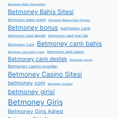
Betmoney Bahis Seçenekleri
Betmoney Bahis Sitesi
Betmoney bahis şirketi
Betmoney Bakara Nasıl Oynanır
Betmoney bonus
betmoney canli
betmoney canli destek
betmoney canli maç izle
Betmoney canlı bahis
Betmoney Canlı
betmoney canlı casino
Betmoney canlı bahis sitesi
Betmoney canlı destek
Betmoney casino
Betmoney casino oyunları
Betmoney Casino Sitesi
betmoney com
Betmoney fırsatları
betmoney girisi
Betmoney Giriş
Betmoney Giriş Adresi