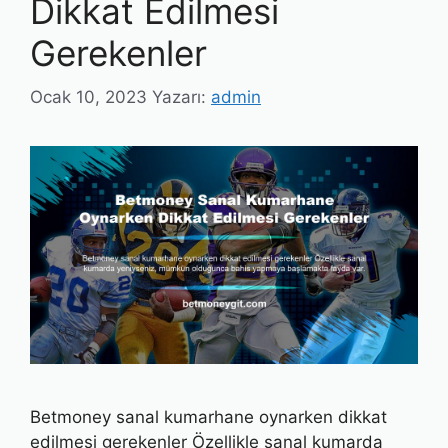
Dikkat Edilmesi
Gerekenler
Ocak 10, 2023
Yazarı:
admin
Betmoney sanal kumarhane oynarken dikkat
edilmesi gerekenler Özellikle sanal kumarda