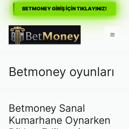
BETMONEY GİRİŞ İÇİN TIKLAYINIZ!
İçeriğe
atla
Menü
Betmoney oyunları
Betmoney Sanal
Kumarhane Oynarken