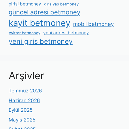
girisi betmoney
giris yap betmoney
güncel adresi betmoney
kayit betmoney
mobil betmoney
yeni adresi betmoney
twitter betmoney
yeni giris betmoney
Arşivler
Temmuz 2026
Haziran 2026
Eylül 2025
Mayıs 2025