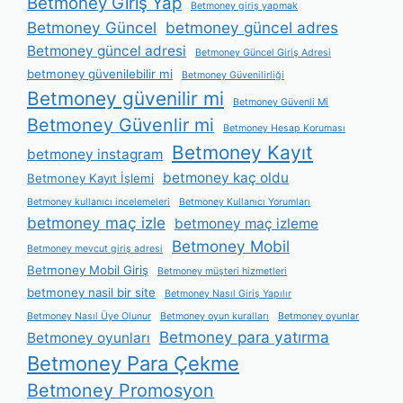
Betmoney Giriş Yap
Betmoney giriş yapmak
Betmoney Güncel
betmoney güncel adres
Betmoney güncel adresi
Betmoney Güncel Giriş Adresi
betmoney güvenilebilir mi
Betmoney Güvenilirliği
Betmoney güvenilir mi
Betmoney Güvenli Mi
Betmoney Güvenlir mi
Betmoney Hesap Koruması
Betmoney Kayıt
betmoney instagram
betmoney kaç oldu
Betmoney Kayıt İşlemi
Betmoney kullanıcı incelemeleri
Betmoney Kullanıcı Yorumları
betmoney maç izle
betmoney maç izleme
Betmoney Mobil
Betmoney mevcut giriş adresi
Betmoney Mobil Giriş
Betmoney müşteri hizmetleri
betmoney nasil bir site
Betmoney Nasıl Giriş Yapılır
Betmoney Nasıl Üye Olunur
Betmoney oyun kuralları
Betmoney oyunlar
Betmoney para yatırma
Betmoney oyunları
Betmoney Para Çekme
Betmoney Promosyon