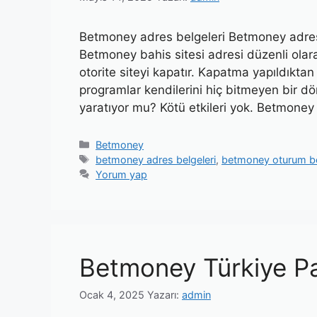
Betmoney adres belgeleri Betmoney adres d
Betmoney bahis sitesi adresi düzenli olara
otorite siteyi kapatır. Kapatma yapıldıktan
programlar kendilerini hiç bitmeyen bir 
yaratıyor mu? Kötü etkileri yok. Betmoney
Kategoriler
Betmoney
Etiketler
betmoney adres belgeleri
,
betmoney oturum be
Yorum yap
Betmoney Türkiye Pa
Ocak 4, 2025
Yazarı:
admin