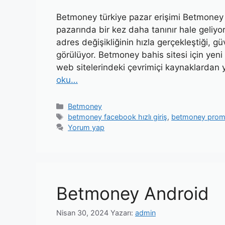
Betmoney türkiye pazar erişimi Betmoney g
pazarında bir kez daha tanınır hale geliyo
adres değişikliğinin hızla gerçekleştiği, g
görülüyor. Betmoney bahis sitesi için yeni 
web sitelerindeki çevrimiçi kaynaklardan ya
oku…
Kategoriler
Betmoney
Etiketler
betmoney facebook hızlı giriş
,
betmoney prom
Yorum yap
Betmoney Android
Nisan 30, 2024
Yazarı:
admin