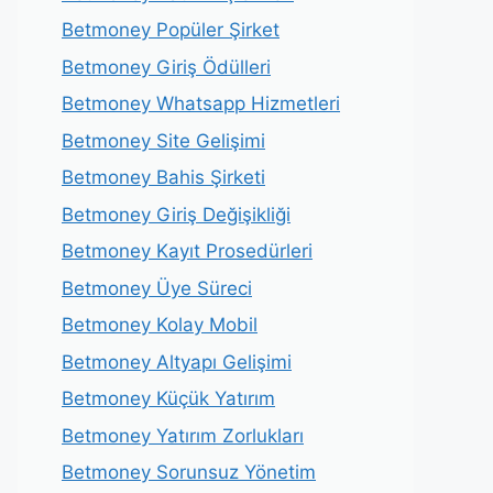
Betmoney Popüler Şirket
Betmoney Giriş Ödülleri
Betmoney Whatsapp Hizmetleri
Betmoney Site Gelişimi
Betmoney Bahis Şirketi
Betmoney Giriş Değişikliği
Betmoney Kayıt Prosedürleri
Betmoney Üye Süreci
Betmoney Kolay Mobil
Betmoney Altyapı Gelişimi
Betmoney Küçük Yatırım
Betmoney Yatırım Zorlukları
Betmoney Sorunsuz Yönetim