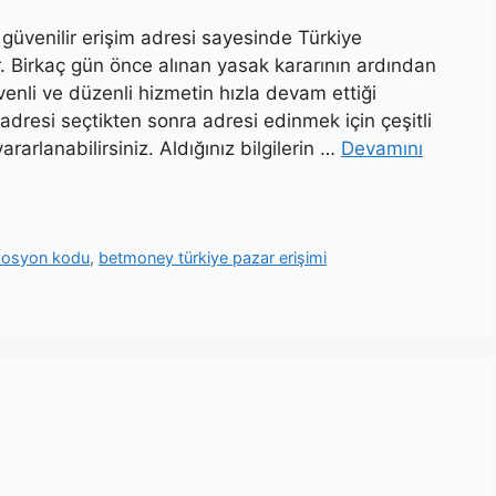
üvenilir erişim adresi sayesinde Türkiye
r. Birkaç gün önce alınan yasak kararının ardından
üvenli ve düzenli hizmetin hızla devam ettiği
adresi seçtikten sonra adresi edinmek için çeşitli
rarlanabilirsiniz. Aldığınız bilgilerin …
Devamını
osyon kodu
,
betmoney türkiye pazar erişimi