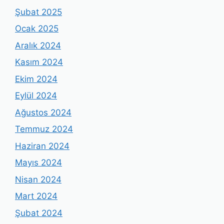
Şubat 2025
Ocak 2025
Aralık 2024
Kasım 2024
Ekim 2024
Eylül 2024
Ağustos 2024
Temmuz 2024
Haziran 2024
Mayıs 2024
Nisan 2024
Mart 2024
Şubat 2024