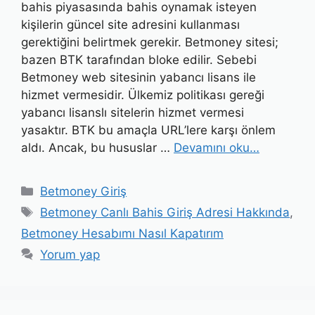
bahis piyasasında bahis oynamak isteyen
kişilerin güncel site adresini kullanması
gerektiğini belirtmek gerekir. Betmoney sitesi;
bazen BTK tarafından bloke edilir. Sebebi
Betmoney web sitesinin yabancı lisans ile
hizmet vermesidir. Ülkemiz politikası gereği
yabancı lisanslı sitelerin hizmet vermesi
yasaktır. BTK bu amaçla URL’lere karşı önlem
aldı. Ancak, bu hususlar …
Devamını oku…
Kategoriler
Betmoney Giriş
Etiketler
Betmoney Canlı Bahis Giriş Adresi Hakkında
,
Betmoney Hesabımı Nasıl Kapatırım
Yorum yap