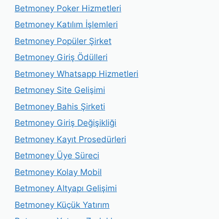
Betmoney Poker Hizmetleri
Betmoney Katılım İşlemleri
Betmoney Popüler Şirket
Betmoney Giriş Ödülleri
Betmoney Whatsapp Hizmetleri
Betmoney Site Gelişimi
Betmoney Bahis Şirketi
Betmoney Giriş Değişikliği
Betmoney Kayıt Prosedürleri
Betmoney Üye Süreci
Betmoney Kolay Mobil
Betmoney Altyapı Gelişimi
Betmoney Küçük Yatırım