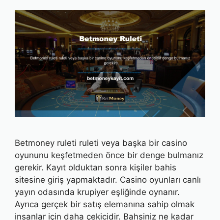
Betmoney ruleti ruleti veya başka bir casino
oyununu keşfetmeden önce bir denge bulmanız
gerekir. Kayıt olduktan sonra kişiler bahis
sitesine giriş yapmaktadır. Casino oyunları canlı
yayın odasında krupiyer eşliğinde oynanır.
Ayrıca gerçek bir satış elemanına sahip olmak
insanlar için daha çekicidir. Bahsiniz ne kadar