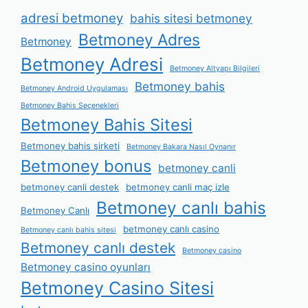
adresi betmoney
bahis sitesi betmoney
Betmoney Adres
Betmoney
Betmoney Adresi
Betmoney Altyapı Bilgileri
Betmoney bahis
Betmoney Android Uygulaması
Betmoney Bahis Seçenekleri
Betmoney Bahis Sitesi
Betmoney bahis şirketi
Betmoney Bakara Nasıl Oynanır
Betmoney bonus
betmoney canli
betmoney canli destek
betmoney canli maç izle
Betmoney canlı bahis
Betmoney Canlı
betmoney canlı casino
Betmoney canlı bahis sitesi
Betmoney canlı destek
Betmoney casino
Betmoney casino oyunları
Betmoney Casino Sitesi