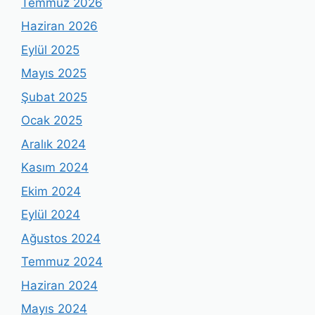
Temmuz 2026
Haziran 2026
Eylül 2025
Mayıs 2025
Şubat 2025
Ocak 2025
Aralık 2024
Kasım 2024
Ekim 2024
Eylül 2024
Ağustos 2024
Temmuz 2024
Haziran 2024
Mayıs 2024