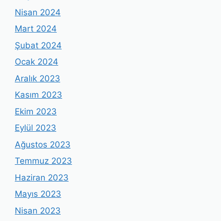
Nisan 2024
Mart 2024
Şubat 2024
Ocak 2024
Aralık 2023
Kasım 2023
Ekim 2023
Eylül 2023
Ağustos 2023
Temmuz 2023
Haziran 2023
Mayıs 2023
Nisan 2023