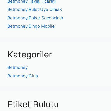
Betmoney Tavla Ticareti
Betmoney Rulet Üye Olmak
Betmoney Poker Seçenekleri
Betmoney Bingo Mobile
Kategoriler
Betmoney
Betmoney Giriş
Etiket Bulutu