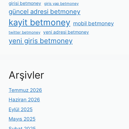
girisi betmoney
giris yap betmoney
güncel adresi betmoney
kayit betmoney
mobil betmoney
yeni adresi betmoney
twitter betmoney
yeni giris betmoney
Arşivler
Temmuz 2026
Haziran 2026
Eylül 2025
Mayıs 2025
Şubat 2025