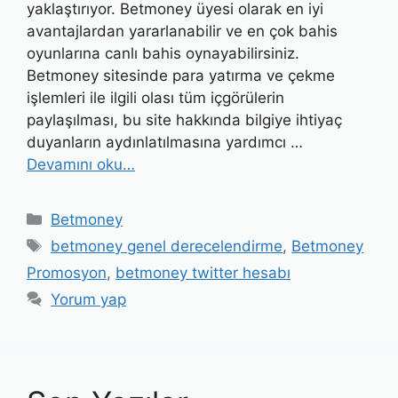
yaklaştırıyor. Betmoney üyesi olarak en iyi
avantajlardan yararlanabilir ve en çok bahis
oyunlarına canlı bahis oynayabilirsiniz.
Betmoney sitesinde para yatırma ve çekme
işlemleri ile ilgili olası tüm içgörülerin
paylaşılması, bu site hakkında bilgiye ihtiyaç
duyanların aydınlatılmasına yardımcı …
Devamını oku…
Kategoriler
Betmoney
Etiketler
betmoney genel derecelendirme
,
Betmoney
Promosyon
,
betmoney twitter hesabı
Yorum yap