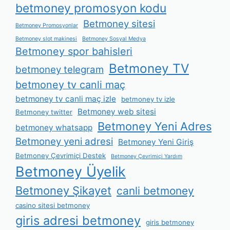
betmoney promosyon kodu
Betmoney sitesi
Betmoney Promosyonlar
Betmoney slot makinesi
Betmoney Sosyal Medya
Betmoney spor bahisleri
Betmoney TV
betmoney telegram
betmoney tv canli maç
betmoney tv canli maç izle
betmoney tv izle
Betmoney web sitesi
Betmoney twitter
Betmoney Yeni Adres
betmoney whatsapp
Betmoney yeni adresi
Betmoney Yeni Giriş
Betmoney Çevrimiçi Destek
Betmoney Çevrimiçi Yardım
Betmoney Üyelik
Betmoney Şikayet
canli betmoney
casino sitesi betmoney
giris adresi betmoney
giris betmoney