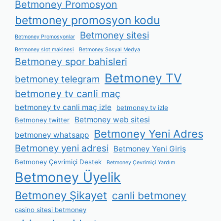
Betmoney Promosyon
betmoney promosyon kodu
Betmoney sitesi
Betmoney Promosyonlar
Betmoney slot makinesi
Betmoney Sosyal Medya
Betmoney spor bahisleri
Betmoney TV
betmoney telegram
betmoney tv canli maç
betmoney tv canli maç izle
betmoney tv izle
Betmoney web sitesi
Betmoney twitter
Betmoney Yeni Adres
betmoney whatsapp
Betmoney yeni adresi
Betmoney Yeni Giriş
Betmoney Çevrimiçi Destek
Betmoney Çevrimiçi Yardım
Betmoney Üyelik
Betmoney Şikayet
canli betmoney
casino sitesi betmoney