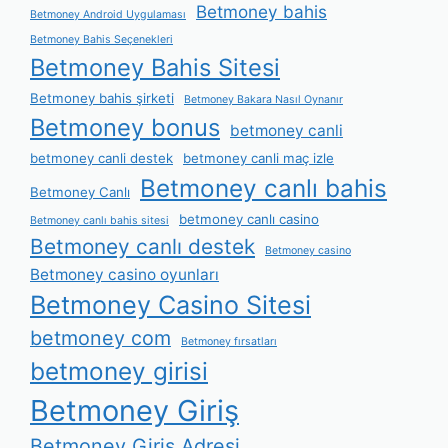
Betmoney bahis
Betmoney Android Uygulaması
Betmoney Bahis Seçenekleri
Betmoney Bahis Sitesi
Betmoney bahis şirketi
Betmoney Bakara Nasıl Oynanır
Betmoney bonus
betmoney canli
betmoney canli destek
betmoney canli maç izle
Betmoney canlı bahis
Betmoney Canlı
betmoney canlı casino
Betmoney canlı bahis sitesi
Betmoney canlı destek
Betmoney casino
Betmoney casino oyunları
Betmoney Casino Sitesi
betmoney com
Betmoney fırsatları
betmoney girisi
Betmoney Giriş
Betmoney Giriş Adresi