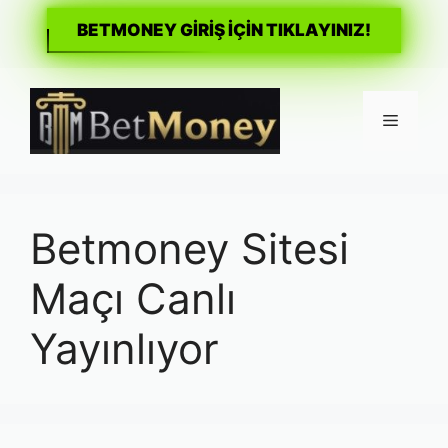
BETMONEY GİRİŞ İÇİN TIKLAYINIZ!
İçeriğe
atla
Menü
Betmoney Sitesi
Maçı Canlı
Yayınlıyor