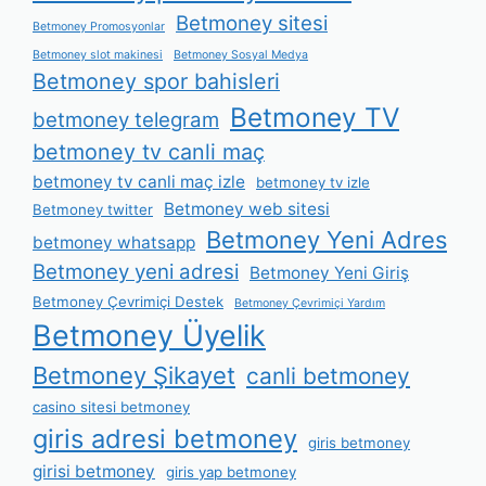
Betmoney sitesi
Betmoney Promosyonlar
Betmoney slot makinesi
Betmoney Sosyal Medya
Betmoney spor bahisleri
Betmoney TV
betmoney telegram
betmoney tv canli maç
betmoney tv canli maç izle
betmoney tv izle
Betmoney web sitesi
Betmoney twitter
Betmoney Yeni Adres
betmoney whatsapp
Betmoney yeni adresi
Betmoney Yeni Giriş
Betmoney Çevrimiçi Destek
Betmoney Çevrimiçi Yardım
Betmoney Üyelik
Betmoney Şikayet
canli betmoney
casino sitesi betmoney
giris adresi betmoney
giris betmoney
girisi betmoney
giris yap betmoney