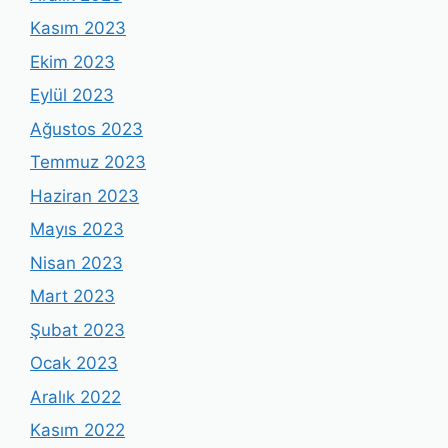
Kasım 2023
Ekim 2023
Eylül 2023
Ağustos 2023
Temmuz 2023
Haziran 2023
Mayıs 2023
Nisan 2023
Mart 2023
Şubat 2023
Ocak 2023
Aralık 2022
Kasım 2022