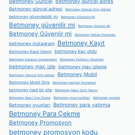
Betmoney Güncel
betmoney güncel adres
Betmoney güncel adresi
Betmoney Güncel Giriş Adresi
betmoney güvenilebilir mi
Betmoney Güvenilirliği
Betmoney güvenilir mi
Betmoney Güvenli Mi
Betmoney Güvenlir mi
Betmoney Hesap Koruması
Betmoney Kayıt
betmoney instagram
betmoney kaç oldu
Betmoney Kayıt İşlemi
Betmoney kullanıcı incelemeleri
Betmoney Kullanıcı Yorumları
betmoney maç izle
betmoney maç izleme
Betmoney Mobil
Betmoney mevcut giriş adresi
Betmoney Mobil Giriş
Betmoney müşteri hizmetleri
betmoney nasil bir site
Betmoney Nasıl Giriş Yapılır
Betmoney Nasıl Üye Olunur
Betmoney oyun kuralları
Betmoney oyunlar
Betmoney para yatırma
Betmoney oyunları
Betmoney Para Çekme
Betmoney Promosyon
betmoney promosyon kodu