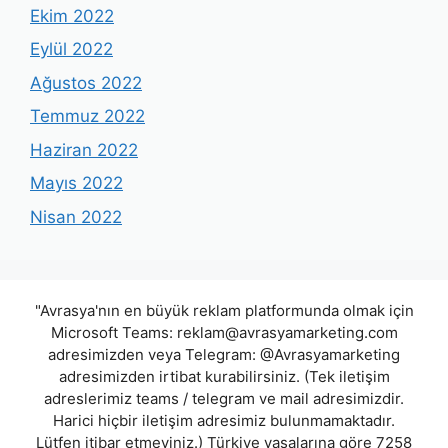
Ekim 2022
Eylül 2022
Ağustos 2022
Temmuz 2022
Haziran 2022
Mayıs 2022
Nisan 2022
"Avrasya'nın en büyük reklam platformunda olmak için
Microsoft Teams:
reklam@avrasyamarketing.com
adresimizden veya Telegram: @Avrasyamarketing
adresimizden irtibat kurabilirsiniz. (Tek iletişim
adreslerimiz teams / telegram ve mail adresimizdir.
Harici hiçbir iletişim adresimiz bulunmamaktadır.
Lütfen itibar etmeyiniz.) Türkiye yasalarına göre 7258