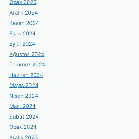
Ocak 2025
Aralık 2024
Kasım 2024
Ekim 2024
Eylül 2024
Ağustos 2024
Temmuz 2024
Haziran 2024
Mayıs 2024
Nisan 2024
Mart 2024
Şubat 2024
Ocak 2024
Aralık 2023