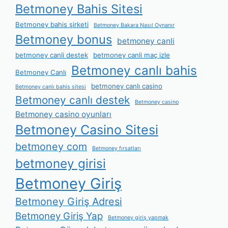
Betmoney Bahis Sitesi
Betmoney bahis şirketi
Betmoney Bakara Nasıl Oynanır
Betmoney bonus
betmoney canli
betmoney canli destek
betmoney canli maç izle
Betmoney canlı bahis
Betmoney Canlı
betmoney canlı casino
Betmoney canlı bahis sitesi
Betmoney canlı destek
Betmoney casino
Betmoney casino oyunları
Betmoney Casino Sitesi
betmoney com
Betmoney fırsatları
betmoney girisi
Betmoney Giriş
Betmoney Giriş Adresi
Betmoney Giriş Yap
Betmoney giriş yapmak