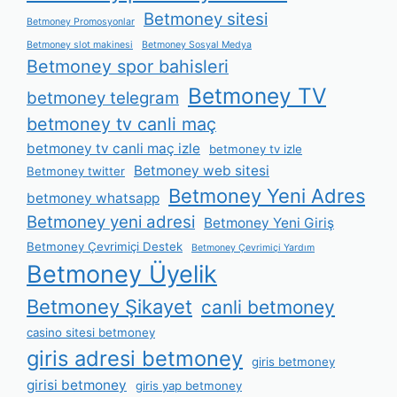
Betmoney sitesi
Betmoney Promosyonlar
Betmoney slot makinesi
Betmoney Sosyal Medya
Betmoney spor bahisleri
Betmoney TV
betmoney telegram
betmoney tv canli maç
betmoney tv canli maç izle
betmoney tv izle
Betmoney web sitesi
Betmoney twitter
Betmoney Yeni Adres
betmoney whatsapp
Betmoney yeni adresi
Betmoney Yeni Giriş
Betmoney Çevrimiçi Destek
Betmoney Çevrimiçi Yardım
Betmoney Üyelik
Betmoney Şikayet
canli betmoney
casino sitesi betmoney
giris adresi betmoney
giris betmoney
girisi betmoney
giris yap betmoney