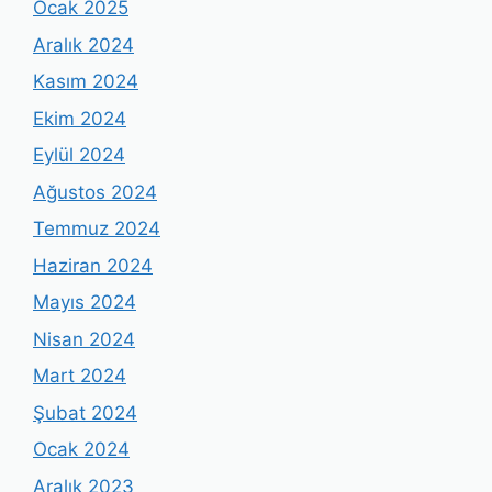
Ocak 2025
Aralık 2024
Kasım 2024
Ekim 2024
Eylül 2024
Ağustos 2024
Temmuz 2024
Haziran 2024
Mayıs 2024
Nisan 2024
Mart 2024
Şubat 2024
Ocak 2024
Aralık 2023