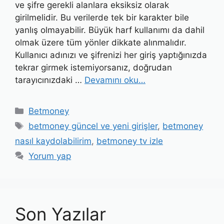
ve şifre gerekli alanlara eksiksiz olarak
girilmelidir. Bu verilerde tek bir karakter bile
yanlış olmayabilir. Büyük harf kullanımı da dahil
olmak üzere tüm yönler dikkate alınmalıdır.
Kullanıcı adınızı ve şifrenizi her giriş yaptığınızda
tekrar girmek istemiyorsanız, doğrudan
tarayıcınızdaki …
Devamını oku…
Kategoriler
Betmoney
Etiketler
betmoney güncel ve yeni girişler
,
betmoney
nasıl kaydolabilirim
,
betmoney tv izle
Yorum yap
Son Yazılar