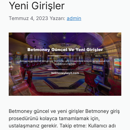
Yeni Girişler
Temmuz 4, 2023
Yazarı:
admin
Betmoney güncel ve yeni girişler Betmoney giriş
prosedürünü kolayca tamamlamak için,
ustalaşmanız gerekir. Takip etme: Kullanıcı adı