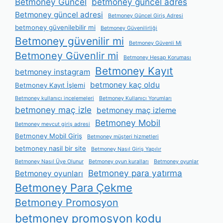
Betmoney Güncel
betmoney güncel adres
Betmoney güncel adresi
Betmoney Güncel Giriş Adresi
betmoney güvenilebilir mi
Betmoney Güvenilirliği
Betmoney güvenilir mi
Betmoney Güvenli Mi
Betmoney Güvenlir mi
Betmoney Hesap Koruması
Betmoney Kayıt
betmoney instagram
betmoney kaç oldu
Betmoney Kayıt İşlemi
Betmoney kullanıcı incelemeleri
Betmoney Kullanıcı Yorumları
betmoney maç izle
betmoney maç izleme
Betmoney Mobil
Betmoney mevcut giriş adresi
Betmoney Mobil Giriş
Betmoney müşteri hizmetleri
betmoney nasil bir site
Betmoney Nasıl Giriş Yapılır
Betmoney Nasıl Üye Olunur
Betmoney oyun kuralları
Betmoney oyunlar
Betmoney para yatırma
Betmoney oyunları
Betmoney Para Çekme
Betmoney Promosyon
betmoney promosyon kodu