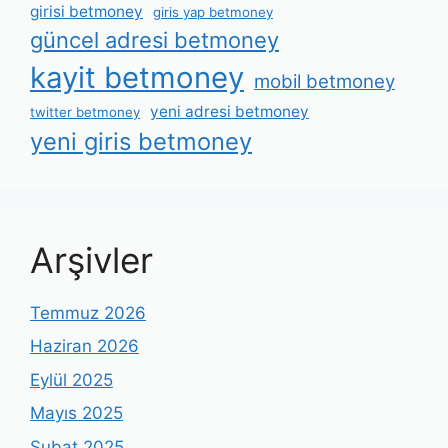
girisi betmoney
giris yap betmoney
güncel adresi betmoney
kayit betmoney
mobil betmoney
yeni adresi betmoney
twitter betmoney
yeni giris betmoney
Arşivler
Temmuz 2026
Haziran 2026
Eylül 2025
Mayıs 2025
Şubat 2025