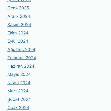
Ocak 2025
Aralık 2024
Kasım 2024
Ekim 2024
Eylül 2024
Ağustos 2024
Temmuz 2024
Haziran 2024
Mayıs 2024
Nisan 2024
Mart 2024
Şubat 2024
Ocak 2024