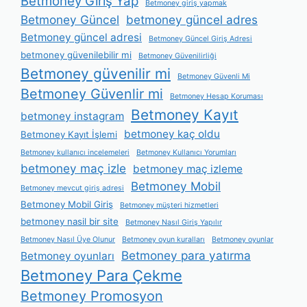
Betmoney Giriş Yap
Betmoney giriş yapmak
Betmoney Güncel
betmoney güncel adres
Betmoney güncel adresi
Betmoney Güncel Giriş Adresi
betmoney güvenilebilir mi
Betmoney Güvenilirliği
Betmoney güvenilir mi
Betmoney Güvenli Mi
Betmoney Güvenlir mi
Betmoney Hesap Koruması
Betmoney Kayıt
betmoney instagram
betmoney kaç oldu
Betmoney Kayıt İşlemi
Betmoney kullanıcı incelemeleri
Betmoney Kullanıcı Yorumları
betmoney maç izle
betmoney maç izleme
Betmoney Mobil
Betmoney mevcut giriş adresi
Betmoney Mobil Giriş
Betmoney müşteri hizmetleri
betmoney nasil bir site
Betmoney Nasıl Giriş Yapılır
Betmoney Nasıl Üye Olunur
Betmoney oyun kuralları
Betmoney oyunlar
Betmoney para yatırma
Betmoney oyunları
Betmoney Para Çekme
Betmoney Promosyon