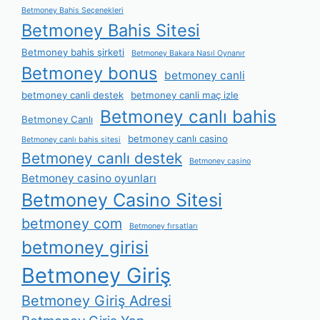
Betmoney Bahis Seçenekleri
Betmoney Bahis Sitesi
Betmoney bahis şirketi
Betmoney Bakara Nasıl Oynanır
Betmoney bonus
betmoney canli
betmoney canli destek
betmoney canli maç izle
Betmoney canlı bahis
Betmoney Canlı
betmoney canlı casino
Betmoney canlı bahis sitesi
Betmoney canlı destek
Betmoney casino
Betmoney casino oyunları
Betmoney Casino Sitesi
betmoney com
Betmoney fırsatları
betmoney girisi
Betmoney Giriş
Betmoney Giriş Adresi