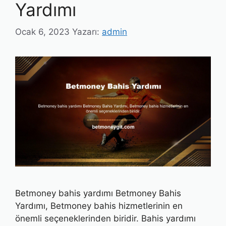
Yardımı
Ocak 6, 2023
Yazarı:
admin
Betmoney bahis yardımı Betmoney Bahis
Yardımı, Betmoney bahis hizmetlerinin en
önemli seçeneklerinden biridir. Bahis yardımı