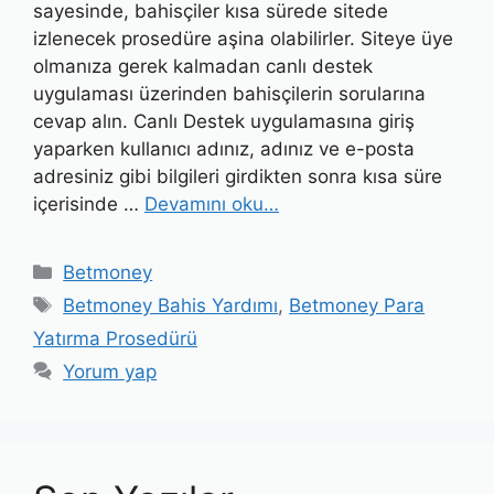
sayesinde, bahisçiler kısa sürede sitede
izlenecek prosedüre aşina olabilirler. Siteye üye
olmanıza gerek kalmadan canlı destek
uygulaması üzerinden bahisçilerin sorularına
cevap alın. Canlı Destek uygulamasına giriş
yaparken kullanıcı adınız, adınız ve e-posta
adresiniz gibi bilgileri girdikten sonra kısa süre
içerisinde …
Devamını oku…
Kategoriler
Betmoney
Etiketler
Betmoney Bahis Yardımı
,
Betmoney Para
Yatırma Prosedürü
Yorum yap