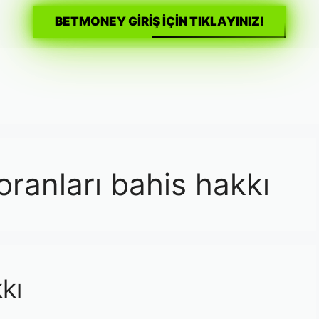
BETMONEY GİRİŞ İÇİN TIKLAYINIZ!
ranları bahis hakkı
kı