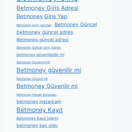
Betmoney Giriş Adresi
Betmoney Giriş Yap
Betmoney Güncel
Betmoney giriş yapmak
betmoney güncel adres
Betmoney güncel adresi
Betmoney Güncel Giriş Adresi
betmoney güvenilebilir mi
Betmoney Güvenilirliği
Betmoney güvenilir mi
Betmoney Güvenli Mi
Betmoney Güvenlir mi
Betmoney Hesap Koruması
betmoney instagram
Betmoney Kayıt
Betmoney Kayıt İşlemi
betmoney kaç oldu