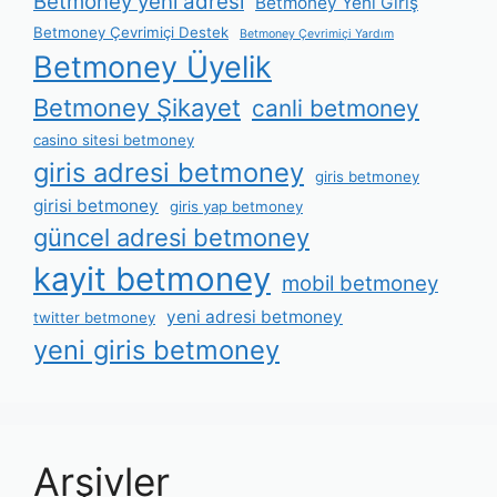
Betmoney yeni adresi
Betmoney Yeni Giriş
Betmoney Çevrimiçi Destek
Betmoney Çevrimiçi Yardım
Betmoney Üyelik
Betmoney Şikayet
canli betmoney
casino sitesi betmoney
giris adresi betmoney
giris betmoney
girisi betmoney
giris yap betmoney
güncel adresi betmoney
kayit betmoney
mobil betmoney
yeni adresi betmoney
twitter betmoney
yeni giris betmoney
Arşivler