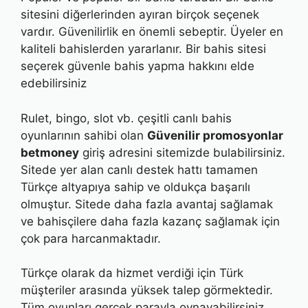
sitesini diğerlerinden ayıran birçok seçenek
vardır. Güvenilirlik en önemli sebeptir. Üyeler en
kaliteli bahislerden yararlanır. Bir bahis sitesi
seçerek güvenle bahis yapma hakkını elde
edebilirsiniz
Rulet, bingo, slot vb. çeşitli canlı bahis
oyunlarının sahibi olan
Güvenilir promosyonlar
betmoney
giriş adresini sitemizde bulabilirsiniz.
Sitede yer alan canlı destek hattı tamamen
Türkçe altyapıya sahip ve oldukça başarılı
olmuştur. Sitede daha fazla avantaj sağlamak
ve bahisçilere daha fazla kazanç sağlamak için
çok para harcanmaktadır.
Türkçe olarak da hizmet verdiği için Türk
müşteriler arasında yüksek talep görmektedir.
Tüm oyunları gerçek parayla oynayabilirsiniz.