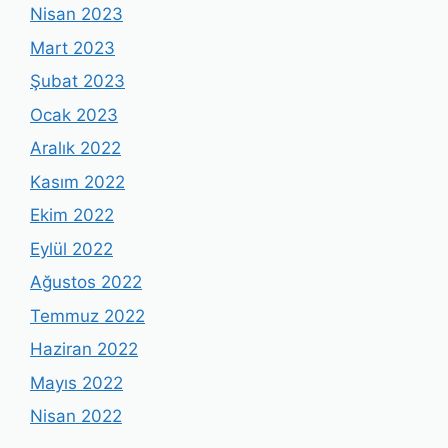
Nisan 2023
Mart 2023
Şubat 2023
Ocak 2023
Aralık 2022
Kasım 2022
Ekim 2022
Eylül 2022
Ağustos 2022
Temmuz 2022
Haziran 2022
Mayıs 2022
Nisan 2022