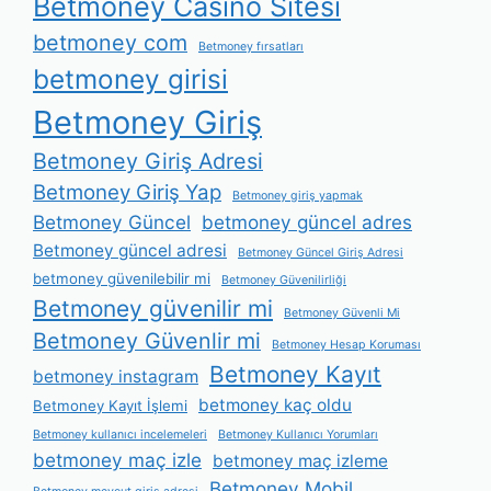
Betmoney Casino Sitesi
betmoney com
Betmoney fırsatları
betmoney girisi
Betmoney Giriş
Betmoney Giriş Adresi
Betmoney Giriş Yap
Betmoney giriş yapmak
Betmoney Güncel
betmoney güncel adres
Betmoney güncel adresi
Betmoney Güncel Giriş Adresi
betmoney güvenilebilir mi
Betmoney Güvenilirliği
Betmoney güvenilir mi
Betmoney Güvenli Mi
Betmoney Güvenlir mi
Betmoney Hesap Koruması
Betmoney Kayıt
betmoney instagram
betmoney kaç oldu
Betmoney Kayıt İşlemi
Betmoney kullanıcı incelemeleri
Betmoney Kullanıcı Yorumları
betmoney maç izle
betmoney maç izleme
Betmoney Mobil