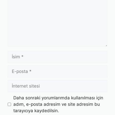
İsim
E-
posta
İnternet
sitesi
Daha sonraki yorumlarımda kullanılması için
adım, e-posta adresim ve site adresim bu
tarayıcıya kaydedilsin.