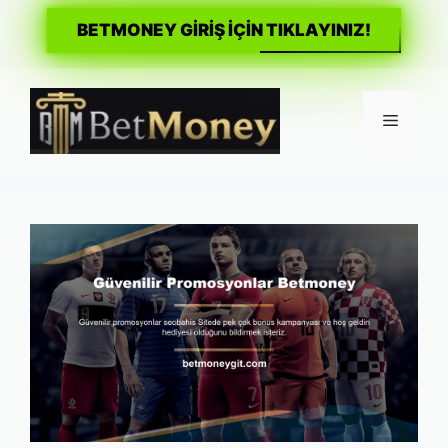
BETMONEY GİRİŞ İÇİN TIKLAYINIZ!
İçeriğe
atla
Menü