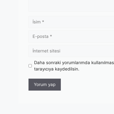
İsim
E-
posta
İnternet
sitesi
Daha sonraki yorumlarımda kullanılması
tarayıcıya kaydedilsin.