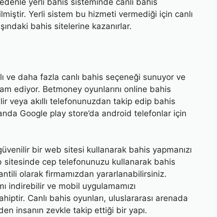
nedenle yerli bahis sisteminde canlı bahis
iştir. Yerli sistem bu hizmeti vermediği için canlı
şındaki bahis sitelerine kazanırlar.
lı ve daha fazla canlı bahis seçeneği sunuyor ve
evam ediyor. Betmoney oyunlarını online bahis
ir veya akıllı telefonunuzdan takip edip bahis
 anda Google play store’da android telefonlar için
güvenilir bir web sitesi kullanarak bahis yapmanızı
 sitesinde cep telefonunuzu kullanarak bahis
tili olarak firmamızdan yararlanabilirsiniz.
ı indirebilir ve mobil uygulamamızı
sahiptir. Canlı bahis oyunları, uluslararası arenada
n insanın zevkle takip ettiği bir yapı.