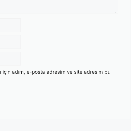
 için adım, e-posta adresim ve site adresim bu