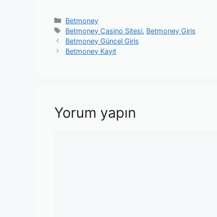
Kategoriler
Betmoney
Etiketler
Betmoney Casino Sitesi
,
Betmoney Giriş
Yazı
Betmoney Güncel Giriş
dolaşımı
Betmoney Kayıt
Yorum yapın
Yorum