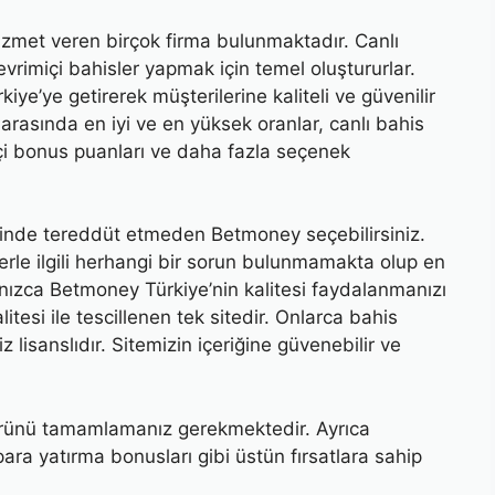
izmet veren birçok firma bulunmaktadır. Canlı
evrimiçi bahisler yapmak için temel oluştururlar.
kiye’ye getirerek müşterilerine kaliteli ve güvenilir
rasında en iyi ve en yüksek oranlar, canlı bahis
içi bonus puanları ve daha fazla seçenek
tiğinde tereddüt etmeden Betmoney seçebilirsiniz.
erle ilgili herhangi bir sorun bulunmamakta olup en
yalnızca Betmoney Türkiye’nin kalitesi faydalanmanızı
litesi ile tescillenen tek sitedir. Onlarca bahis
z lisanslıdır. Sitemizin içeriğine güvenebilir ve
ürünü tamamlamanız gerekmektedir. Ayrıca
ara yatırma bonusları gibi üstün fırsatlara sahip