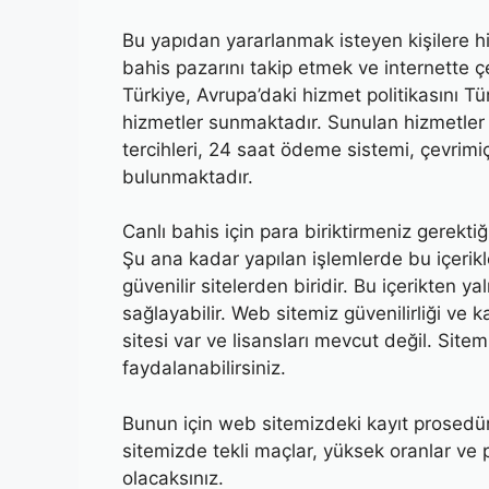
Bu yapıdan yararlanmak isteyen kişilere h
bahis pazarını takip etmek ve internette ç
Türkiye, Avrupa’daki hizmet politikasını Tür
hizmetler sunmaktadır. Sunulan hizmetler a
tercihleri, 24 saat ödeme sistemi, çevrim
bulunmaktadır.
Canlı bahis için para biriktirmeniz gerek
Şu ana kadar yapılan işlemlerde bu içerikl
güvenilir sitelerden biridir. Bu içerikten 
sağlayabilir. Web sitemiz güvenilirliği ve ka
sitesi var ve lisansları mevcut değil. Sitemi
faydalanabilirsiniz.
Bunun için web sitemizdeki kayıt prosed
sitemizde tekli maçlar, yüksek oranlar ve p
olacaksınız.