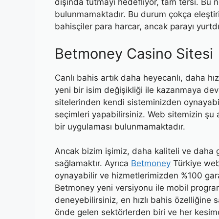
dışında tutmayı hedefliyor, tam tersi. Bu 
bulunmamaktadır. Bu durum çokça eleştirilm
bahisçiler para harcar, ancak parayı yurtdı
Betmoney Casino Sitesi
Canlı bahis artık daha heyecanlı, daha hız
yeni bir isim değişikliği ile kazanmaya d
sitelerinden kendi sisteminizden oynayabil
seçimleri yapabilirsiniz. Web sitemizin şu
bir uygulaması bulunmamaktadır.
Ancak bizim işimiz, daha kaliteli ve daha 
sağlamaktır. Ayrıca
Betmoney
Türkiye web
oynayabilir ve hizmetlerimizden %100 garan
Betmoney yeni versiyonu ile mobil program
deneyebilirsiniz, en hızlı bahis özelliğine 
önde gelen sektörlerden biri ve her kesimde