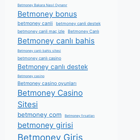
Betmoney Bakara Nasıl Oynanır
Betmoney bonus
betmoney canli
betmoney canli destek
betmoney canli maç izle
Betmoney Canlı
Betmoney canlı bahis
Betmoney canlı bahis sitesi
betmoney canlı casino
Betmoney canlı destek
Betmoney casino
Betmoney casino oyunları
Betmoney Casino
Sitesi
betmoney com
Betmoney fırsatları
betmoney girisi
Betmoney Giriş