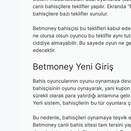
canlı bahisçilere teklifler yapılır. Ekranda “
bahisçilere bazı teklifler sunulur.
Betmoney bahisçisi bu teklifleri kabul ede
ne olursa olsun oyuncu bu teklifle aynı tut
ciddiye almayabilir. Bu sayede oyun ne get
edecektir.
Betmoney Yeni Giriş
Bahis oyuncularının oyunu oynamaya devam
bahisçisinin oyunu oynayarak, yani kupon
sürekli olarak para yatırdığı anlamına geli
Yerli sistem, bahisçilerin bu tür oyunlara 
Bu nedenle, bahisçileri oynamaya teşvik
Betmoney canlı bahis sitesi tam tersini ya