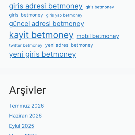
giris adresi betmoney
giris betmoney
girisi betmoney
giris yap betmoney
güncel adresi betmoney
kayit betmoney
mobil betmoney
yeni adresi betmoney
twitter betmoney
yeni giris betmoney
Arşivler
Temmuz 2026
Haziran 2026
Eylül 2025