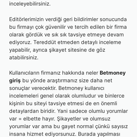
inceleyebilirsiniz.
Editörlerimizin verdiği geri bildirimler sonucunda
bu firmayı çok güvenilir ve tercih edilen bir firma
olarak gördük ve sık sık tavsiye etmeye devam
ediyoruz. Tereddüt etmeden detaylı inceleme
yapabilir, ayrıca şikayet sitesine de göz
atabilirsiniz.
Kullanıcıların firmanız hakkında neler
Betmoney
giriş
bu yönde araştırmanız size daha net
sonuçlar verecektir. Betmoney kullanıcı
incelemeleri genel olarak olumludur ve binlerce
kişinin bu siteyi tavsiye etmesi de en önemli
detaylardan biridir. Yani sadece olumlu yorumlar
var = elbette hayır. Şikayetler ve olumsuz
yorumlar var ama bu gayet normal çünkü sayısız
insana hizmet ediyorsunuz. Burada yapılması