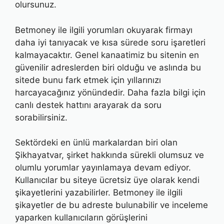
olursunuz.
Betmoney ile ilgili yorumları okuyarak firmayı
daha iyi tanıyacak ve kısa sürede soru işaretleri
kalmayacaktır. Genel kanaatimiz bu sitenin en
güvenilir adreslerden biri olduğu ve aslında bu
sitede bunu fark etmek için yıllarınızı
harcayacağınız yönündedir. Daha fazla bilgi için
canlı destek hattını arayarak da soru
sorabilirsiniz.
Sektördeki en ünlü markalardan biri olan
Şikhayatvar, şirket hakkında sürekli olumsuz ve
olumlu yorumlar yayınlamaya devam ediyor.
Kullanıcılar bu siteye ücretsiz üye olarak kendi
şikayetlerini yazabilirler. Betmoney ile ilgili
şikayetler de bu adreste bulunabilir ve inceleme
yaparken kullanıcıların görüşlerini