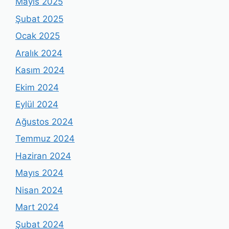
Mayıs 2025
Şubat 2025
Ocak 2025
Aralık 2024
Kasım 2024
Ekim 2024
Eylül 2024
Ağustos 2024
Temmuz 2024
Haziran 2024
Mayıs 2024
Nisan 2024
Mart 2024
Şubat 2024