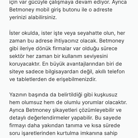
için var gücüyle çalışmaya devam ediyor. Ayrıca
Betmoney mobil giriş butonu ile o adreste
yerinizi alabilirsiniz.
İster okulda, ister işte veya seyahatte olun, her
zaman bu adrese ihtiyacınız olacak. Betmoney
gibi ileriye dönük firmalar var olduğu sürece
sektör her zaman bir kullanım seviyesini
koruyacaktır. En büyük avantajlarından biri de
siteye sadece bilgisayardan değil, akıllı telefon
ve tabletlerden de erişebilmenizdir.
Yazının başında da belirtildiği gibi kuşkusuz
hem olumsuz hem de olumlu yorumlar olacaktır.
Ayrıca Betmoney şikayetleri çözümleyebilir ve
detaylı değerlendirmeler yapabilir. Bu sayede
firmayı daha yakından tanıma ve kısa sürede
soru işaretlerinden kurtulma imkanına sahip