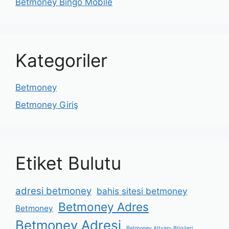
Betmoney Bingo Mobile
Kategoriler
Betmoney
Betmoney Giriş
Etiket Bulutu
adresi betmoney
bahis sitesi betmoney
Betmoney Adres
Betmoney
Betmoney Adresi
Betmoney Altyapı Bilgileri