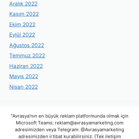
Aralık 2022
Kasım 2022
Ekim 2022
Eylül 2022
Ağustos 2022
Temmuz 2022
Haziran 2022
Mayıs 2022
Nisan 2022
"Avrasya'nın en büyük reklam platformunda olmak için
Microsoft Teams:
reklam@avrasyamarketing.com
adresimizden veya Telegram: @Avrasyamarketing
adresimizden irtibat kurabilirsiniz. (Tek iletişim