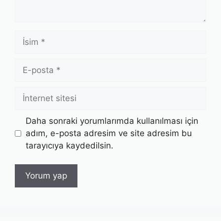
İsim
E-
posta
İnternet
sitesi
Daha sonraki yorumlarımda kullanılması için
adım, e-posta adresim ve site adresim bu
tarayıcıya kaydedilsin.