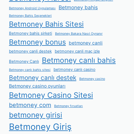
Betmoney bahis
Betmoney Android Uygulaması
Betmoney Bahis Seçenekleri
Betmoney Bahis Sitesi
Betmoney bahis şirketi
Betmoney Bakara Nasıl Oynanır
Betmoney bonus
betmoney canli
betmoney canli destek
betmoney canli maç izle
Betmoney canlı bahis
Betmoney Canlı
betmoney canlı casino
Betmoney canlı bahis sitesi
Betmoney canlı destek
Betmoney casino
Betmoney casino oyunları
Betmoney Casino Sitesi
betmoney com
Betmoney fırsatları
betmoney girisi
Betmoney Giriş