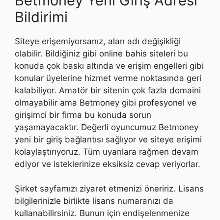
Betmoney Yeni Giriş Adresi
Bildirimi
Siteye erişemiyorsanız, alan adı değişikliği
olabilir. Bildiğiniz gibi online bahis siteleri bu
konuda çok baskı altında ve erişim engelleri gibi
konular üyelerine hizmet verme noktasında geri
kalabiliyor. Amatör bir sitenin çok fazla domaini
olmayabilir ama Betmoney gibi profesyonel ve
girişimci bir firma bu konuda sorun
yaşamayacaktır. Değerli oyuncumuz Betmoney
yeni bir giriş bağlantısı sağlıyor ve siteye erişimi
kolaylaştırıyoruz. Tüm uyarılara rağmen devam
ediyor ve isteklerinize eksiksiz cevap veriyorlar.
Şirket sayfamızı ziyaret etmenizi öneririz. Lisans
bilgilerinizle birlikte lisans numaranızı da
kullanabilirsiniz. Bunun için endişelenmenize