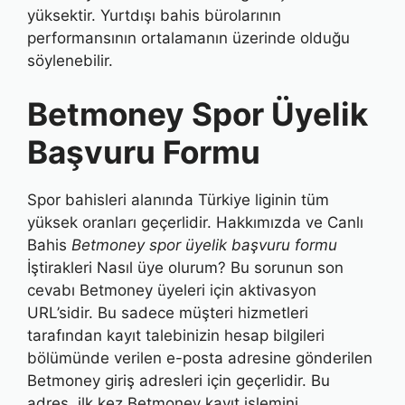
yüksektir. Yurtdışı bahis bürolarının
performansının ortalamanın üzerinde olduğu
söylenebilir.
Betmoney Spor Üyelik
Başvuru Formu
Spor bahisleri alanında Türkiye liginin tüm
yüksek oranları geçerlidir. Hakkımızda ve Canlı
Bahis
Betmoney spor üyelik başvuru formu
İştirakleri Nasıl üye olurum? Bu sorunun son
cevabı Betmoney üyeleri için aktivasyon
URL’sidir. Bu sadece müşteri hizmetleri
tarafından kayıt talebinizin hesap bilgileri
bölümünde verilen e-posta adresine gönderilen
Betmoney giriş adresleri için geçerlidir. Bu
adres, ilk kez Betmoney kayıt işlemini