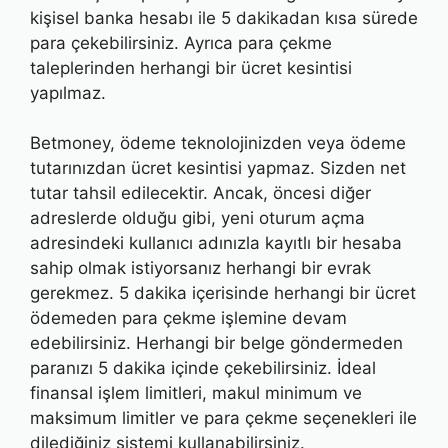
kişisel banka hesabı ile 5 dakikadan kısa sürede
para çekebilirsiniz. Ayrıca para çekme
taleplerinden herhangi bir ücret kesintisi
yapılmaz.
Betmoney, ödeme teknolojinizden veya ödeme
tutarınızdan ücret kesintisi yapmaz. Sizden net
tutar tahsil edilecektir. Ancak, öncesi diğer
adreslerde olduğu gibi, yeni oturum açma
adresindeki kullanıcı adınızla kayıtlı bir hesaba
sahip olmak istiyorsanız herhangi bir evrak
gerekmez. 5 dakika içerisinde herhangi bir ücret
ödemeden para çekme işlemine devam
edebilirsiniz. Herhangi bir belge göndermeden
paranızı 5 dakika içinde çekebilirsiniz. İdeal
finansal işlem limitleri, makul minimum ve
maksimum limitler ve para çekme seçenekleri ile
dilediğiniz sistemi kullanabilirsiniz.