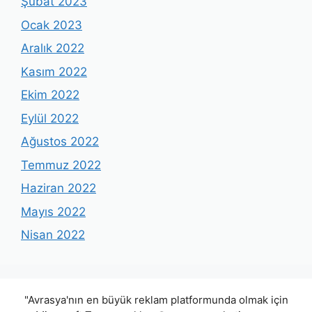
Şubat 2023
Ocak 2023
Aralık 2022
Kasım 2022
Ekim 2022
Eylül 2022
Ağustos 2022
Temmuz 2022
Haziran 2022
Mayıs 2022
Nisan 2022
"Avrasya'nın en büyük reklam platformunda olmak için