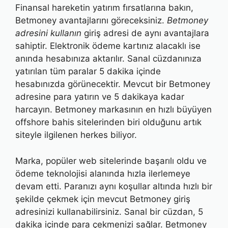
Finansal hareketin yatırım fırsatlarına bakın,
Betmoney avantajlarını göreceksiniz.
Betmoney
adresini kullanın
giriş adresi de aynı avantajlara
sahiptir. Elektronik ödeme kartınız alacaklı ise
anında hesabınıza aktarılır. Sanal cüzdanınıza
yatırılan tüm paralar 5 dakika içinde
hesabınızda görünecektir. Mevcut bir Betmoney
adresine para yatırın ve 5 dakikaya kadar
harcayın. Betmoney markasının en hızlı büyüyen
offshore bahis sitelerinden biri olduğunu artık
siteyle ilgilenen herkes biliyor.
Marka, popüler web sitelerinde başarılı oldu ve
ödeme teknolojisi alanında hızla ilerlemeye
devam etti. Paranızı aynı koşullar altında hızlı bir
şekilde çekmek için mevcut Betmoney giriş
adresinizi kullanabilirsiniz. Sanal bir cüzdan, 5
dakika içinde para çekmenizi sağlar. Betmoney