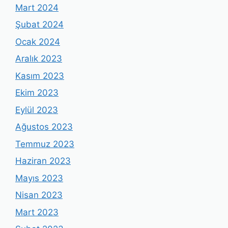
Mart 2024
Şubat 2024
Ocak 2024
Aralık 2023
Kasım 2023
Ekim 2023
Eylül 2023
Ağustos 2023
Temmuz 2023
Haziran 2023
Mayıs 2023
Nisan 2023
Mart 2023