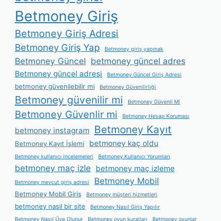
Betmoney Giriş
Betmoney Giriş Adresi
Betmoney Giriş Yap
Betmoney giriş yapmak
Betmoney Güncel
betmoney güncel adres
Betmoney güncel adresi
Betmoney Güncel Giriş Adresi
betmoney güvenilebilir mi
Betmoney Güvenilirliği
Betmoney güvenilir mi
Betmoney Güvenli Mi
Betmoney Güvenlir mi
Betmoney Hesap Koruması
Betmoney Kayıt
betmoney instagram
betmoney kaç oldu
Betmoney Kayıt İşlemi
Betmoney kullanıcı incelemeleri
Betmoney Kullanıcı Yorumları
betmoney maç izle
betmoney maç izleme
Betmoney Mobil
Betmoney mevcut giriş adresi
Betmoney Mobil Giriş
Betmoney müşteri hizmetleri
betmoney nasil bir site
Betmoney Nasıl Giriş Yapılır
Betmoney Nasıl Üye Olunur
Betmoney oyun kuralları
Betmoney oyunlar