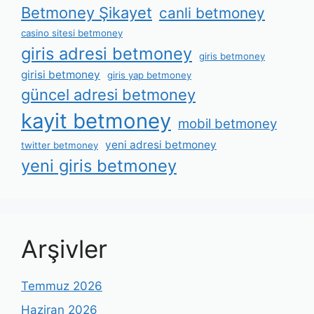
Betmoney Şikayet
canli betmoney
casino sitesi betmoney
giris adresi betmoney
giris betmoney
girisi betmoney
giris yap betmoney
güncel adresi betmoney
kayit betmoney
mobil betmoney
yeni adresi betmoney
twitter betmoney
yeni giris betmoney
Arşivler
Temmuz 2026
Haziran 2026