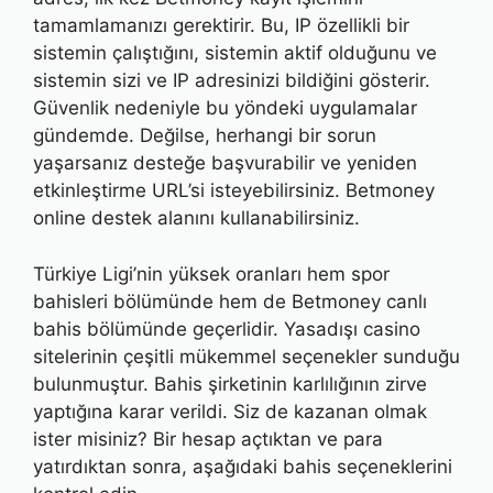
tamamlamanızı gerektirir. Bu, IP özellikli bir
sistemin çalıştığını, sistemin aktif olduğunu ve
sistemin sizi ve IP adresinizi bildiğini gösterir.
Güvenlik nedeniyle bu yöndeki uygulamalar
gündemde. Değilse, herhangi bir sorun
yaşarsanız desteğe başvurabilir ve yeniden
etkinleştirme URL’si isteyebilirsiniz. Betmoney
online destek alanını kullanabilirsiniz.
Türkiye Ligi’nin yüksek oranları hem spor
bahisleri bölümünde hem de Betmoney canlı
bahis bölümünde geçerlidir. Yasadışı casino
sitelerinin çeşitli mükemmel seçenekler sunduğu
bulunmuştur. Bahis şirketinin karlılığının zirve
yaptığına karar verildi. Siz de kazanan olmak
ister misiniz? Bir hesap açtıktan ve para
yatırdıktan sonra, aşağıdaki bahis seçeneklerini