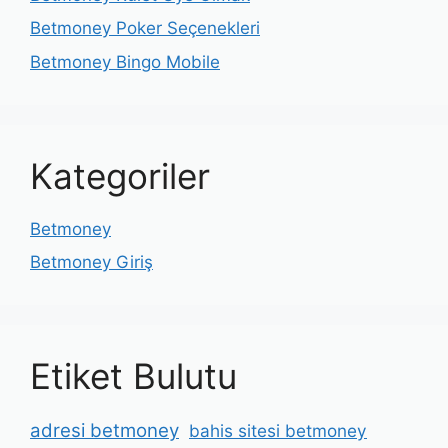
Betmoney Poker Seçenekleri
Betmoney Bingo Mobile
Kategoriler
Betmoney
Betmoney Giriş
Etiket Bulutu
adresi betmoney
bahis sitesi betmoney