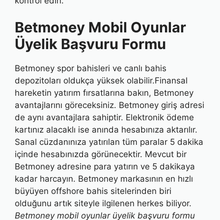
kontrol edin.
Betmoney Mobil Oyunlar
Üyelik Başvuru Formu
Betmoney spor bahisleri ve canlı bahis
depozitoları oldukça yüksek olabilir.Finansal
hareketin yatırım fırsatlarına bakın, Betmoney
avantajlarını göreceksiniz. Betmoney giriş adresi
de aynı avantajlara sahiptir. Elektronik ödeme
kartınız alacaklı ise anında hesabınıza aktarılır.
Sanal cüzdanınıza yatırılan tüm paralar 5 dakika
içinde hesabınızda görünecektir. Mevcut bir
Betmoney adresine para yatırın ve 5 dakikaya
kadar harcayın. Betmoney markasının en hızlı
büyüyen offshore bahis sitelerinden biri
olduğunu artık siteyle ilgilenen herkes biliyor.
Betmoney mobil oyunlar üyelik başvuru formu