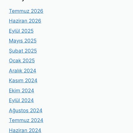
Temmuz 2026
Haziran 2026
Eylül 2025
Mayıs 2025
Şubat 2025
Ocak 2025
Aralık 2024
Kasım 2024
Ekim 2024
Eylül 2024
Ağustos 2024
Temmuz 2024
Haziran 2024