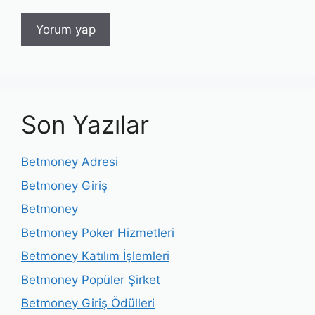
Son Yazılar
Betmoney Adresi
Betmoney Giriş
Betmoney
Betmoney Poker Hizmetleri
Betmoney Katılım İşlemleri
Betmoney Popüler Şirket
Betmoney Giriş Ödülleri