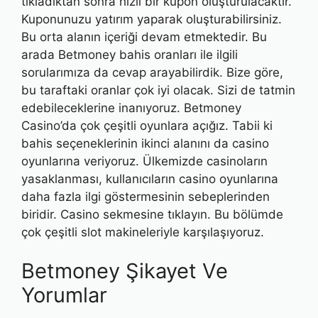
tıkladıktan sonra hızlı bir kupon oluşturulacaktır.
Kuponunuzu yatırım yaparak oluşturabilirsiniz.
Bu orta alanın içeriği devam etmektedir. Bu
arada Betmoney bahis oranları ile ilgili
sorularımıza da cevap arayabilirdik. Bize göre,
bu taraftaki oranlar çok iyi olacak. Sizi de tatmin
edebileceklerine inanıyoruz. Betmoney
Casino’da çok çeşitli oyunlara açığız. Tabii ki
bahis seçeneklerinin ikinci alanını da casino
oyunlarına veriyoruz. Ülkemizde casinoların
yasaklanması, kullanıcıların casino oyunlarına
daha fazla ilgi göstermesinin sebeplerinden
biridir. Casino sekmesine tıklayın. Bu bölümde
çok çeşitli slot makineleriyle karşılaşıyoruz.
Betmoney Şikayet Ve
Yorumlar