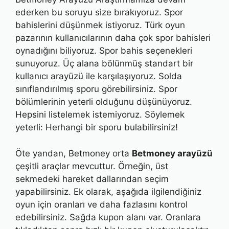
ederken bu soruyu size bırakıyoruz. Spor
bahislerini düşünmek istiyoruz. Türk oyun
pazarının kullanıcılarının daha çok spor bahisleri
oynadığını biliyoruz. Spor bahis seçenekleri
sunuyoruz. Üç alana bölünmüş standart bir
kullanıcı arayüzü ile karşılaşıyoruz. Solda
sınıflandırılmış sporu görebilirsiniz. Spor
bölümlerinin yeterli olduğunu düşünüyoruz.
Hepsini listelemek istemiyoruz. Söylemek
yeterli: Herhangi bir sporu bulabilirsiniz!
Öte yandan, Betmoney orta
Betmoney arayüzü
çeşitli araçlar mevcuttur. Örneğin, üst
sekmedeki hareket dallarından seçim
yapabilirsiniz. Ek olarak, aşağıda ilgilendiğiniz
oyun için oranları ve daha fazlasını kontrol
edebilirsiniz. Sağda kupon alanı var. Oranlara