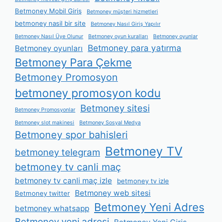
Betmoney Mobil Giriş
Betmoney müşteri hizmetleri
betmoney nasil bir site
Betmoney Nasıl Giriş Yapılır
Betmoney Nasıl Üye Olunur
Betmoney oyun kuralları
Betmoney oyunlar
Betmoney para yatırma
Betmoney oyunları
Betmoney Para Çekme
Betmoney Promosyon
betmoney promosyon kodu
Betmoney sitesi
Betmoney Promosyonlar
Betmoney slot makinesi
Betmoney Sosyal Medya
Betmoney spor bahisleri
Betmoney TV
betmoney telegram
betmoney tv canli maç
betmoney tv canli maç izle
betmoney tv izle
Betmoney web sitesi
Betmoney twitter
Betmoney Yeni Adres
betmoney whatsapp
Betmoney yeni adresi