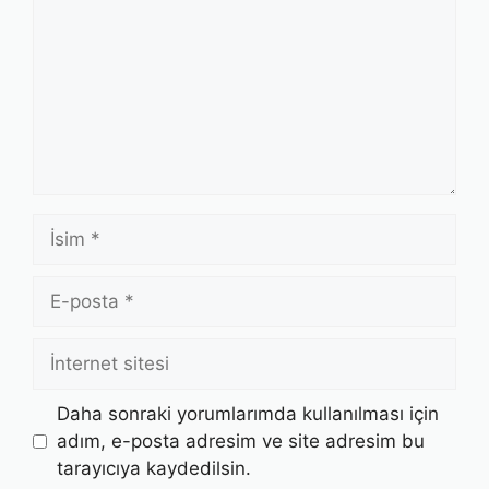
İsim
E-
posta
İnternet
sitesi
Daha sonraki yorumlarımda kullanılması için
adım, e-posta adresim ve site adresim bu
tarayıcıya kaydedilsin.