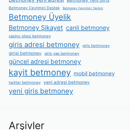
Betmoney Yeni Giriş
Betmoney Çevrimiçi Destek
Betmoney Çevrimiçi Yardım
Betmoney Üyelik
Betmoney Şikayet
canli betmoney
casino sitesi betmoney
giris adresi betmoney
giris betmoney
girisi betmoney
giris yap betmoney
güncel adresi betmoney
kayit betmoney
mobil betmoney
yeni adresi betmoney
twitter betmoney
yeni giris betmoney
Arşivler