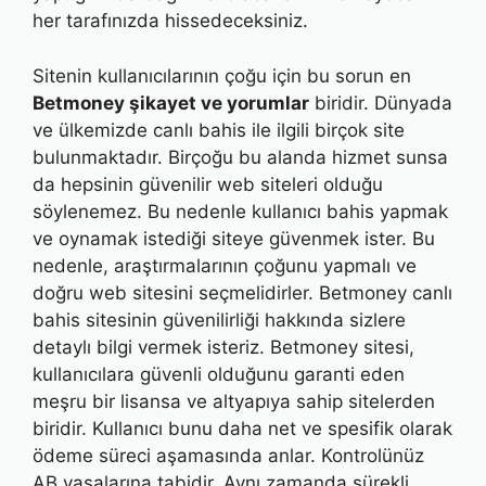
her tarafınızda hissedeceksiniz.
Sitenin kullanıcılarının çoğu için bu sorun en
Betmoney şikayet ve yorumlar
biridir. Dünyada
ve ülkemizde canlı bahis ile ilgili birçok site
bulunmaktadır. Birçoğu bu alanda hizmet sunsa
da hepsinin güvenilir web siteleri olduğu
söylenemez. Bu nedenle kullanıcı bahis yapmak
ve oynamak istediği siteye güvenmek ister. Bu
nedenle, araştırmalarının çoğunu yapmalı ve
doğru web sitesini seçmelidirler. Betmoney canlı
bahis sitesinin güvenilirliği hakkında sizlere
detaylı bilgi vermek isteriz. Betmoney sitesi,
kullanıcılara güvenli olduğunu garanti eden
meşru bir lisansa ve altyapıya sahip sitelerden
biridir. Kullanıcı bunu daha net ve spesifik olarak
ödeme süreci aşamasında anlar. Kontrolünüz
AB yasalarına tabidir. Aynı zamanda sürekli