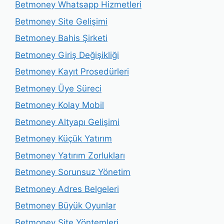
Betmoney Whatsapp Hizmetleri
Betmoney Site Gelişimi
Betmoney Bahis Şirketi
Betmoney Giriş Değişikliği
Betmoney Kayıt Prosedürleri
Betmoney Üye Süreci
Betmoney Kolay Mobil
Betmoney Altyapı Gelişimi
Betmoney Küçük Yatırım
Betmoney Yatırım Zorlukları
Betmoney Sorunsuz Yönetim
Betmoney Adres Belgeleri
Betmoney Büyük Oyunlar
Betmoney Site Yöntemleri