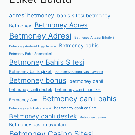
adresi betmoney
bahis sitesi betmoney
Betmoney Adres
Betmoney
Betmoney Adresi
Betmoney Altyapı Bilgileri
Betmoney bahis
Betmoney Android Uygulaması
Betmoney Bahis Seçenekleri
Betmoney Bahis Sitesi
Betmoney bahis şirketi
Betmoney Bakara Nasıl Oynanır
Betmoney bonus
betmoney canli
betmoney canli destek
betmoney canli maç izle
Betmoney canlı bahis
Betmoney Canlı
betmoney canlı casino
Betmoney canlı bahis sitesi
Betmoney canlı destek
Betmoney casino
Betmoney casino oyunları
Betmoney Casino Sitesi