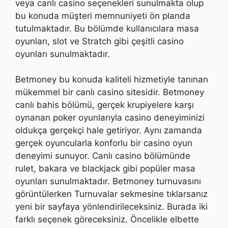
veya canlı casino seçenekleri sunulmakta olup
bu konuda müşteri memnuniyeti ön planda
tutulmaktadır. Bu bölümde kullanıcılara masa
oyunları, slot ve Stratch gibi çeşitli casino
oyunları sunulmaktadır.
Betmoney bu konuda kaliteli hizmetiyle tanınan
mükemmel bir canlı casino sitesidir. Betmoney
canlı bahis bölümü, gerçek krupiyelere karşı
oynanan poker oyunlarıyla casino deneyiminizi
oldukça gerçekçi hale getiriyor. Aynı zamanda
gerçek oyuncularla konforlu bir casino oyun
deneyimi sunuyor. Canlı casino bölümünde
rulet, bakara ve blackjack gibi popüler masa
oyunları sunulmaktadır. Betmoney turnuvasını
görüntülerken Turnuvalar sekmesine tıklarsanız
yeni bir sayfaya yönlendirileceksiniz. Burada iki
farklı seçenek göreceksiniz. Öncelikle elbette