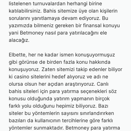
listelenen turnuvalardan herhangi birine
katılabilirsiniz. Bahis sitemize üye olan kişilerin
sorularını yanıtlamaya devam ediyoruz. Bu
yazımızda bilmeniz gereken bir finansal konuyu
yani Betmoney nasıl para yatırılacağını ele
alacağız.
Elbette, her ne kadar ismen konuşuyormuşuz
gibi görünse de birden fazla konu hakkında
konuşuyoruz. Zaten sitemizi takip edenler biliyor
ki casino sitelerini hedef alıyoruz ve adı ne
olursa olsun her açıdan araştırıyoruz. Canlı
bahis siteleri için para yatırma seçenekleri söz
konusu olduğunda yatırım yapmanın birçok
farklı yolu olduğunu hepimiz biliyoruz. Bazı
siteler bu yöntemlerin sayısını sınırlandırırken
bazıları da kullanıcının tercihlerine göre farklı
yöntemler sunmaktadır. Betmoney para yatırma