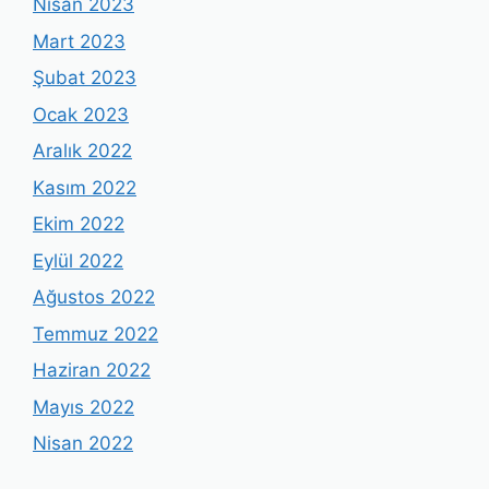
Nisan 2023
Mart 2023
Şubat 2023
Ocak 2023
Aralık 2022
Kasım 2022
Ekim 2022
Eylül 2022
Ağustos 2022
Temmuz 2022
Haziran 2022
Mayıs 2022
Nisan 2022