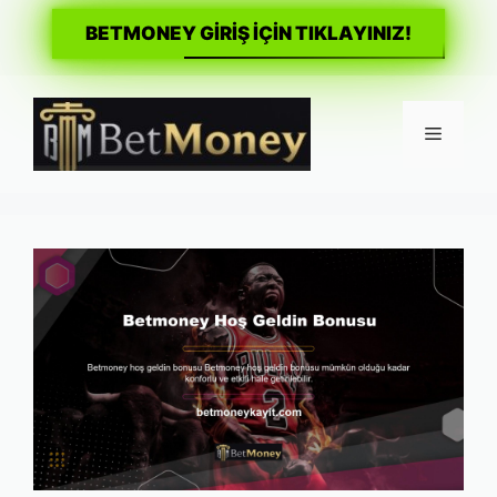
BETMONEY GİRİŞ İÇİN TIKLAYINIZ!
İçeriğe
atla
Menü