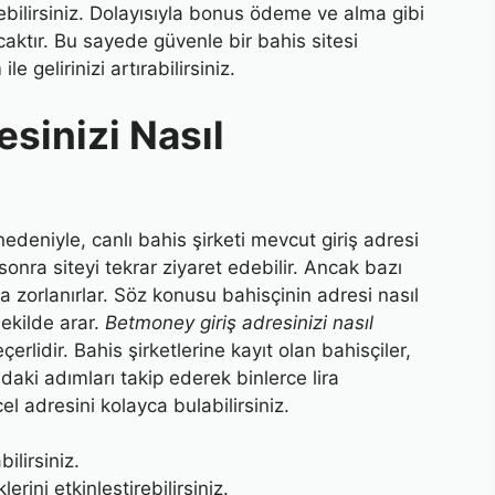
nebilirsiniz. Dolayısıyla bonus ödeme ve alma gibi
aktır. Bu sayede güvenle bir bahis sitesi
e gelirinizi artırabilirsiniz.
sinizi Nasıl
 nedeniyle, canlı bahis şirketi mevcut giriş adresi
sonra siteyi tekrar ziyaret edebilir. Ancak bazı
a zorlanırlar. Söz konusu bahisçinin adresi nasıl
ekilde arar.
Betmoney giriş adresinizi nasıl
erlidir. Bahis şirketlerine kayıt olan bahisçiler,
ıdaki adımları takip ederek binlerce lira
el adresini kolayca bulabilirsiniz.
ilirsiniz.
erini etkinleştirebilirsiniz.