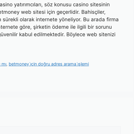
casino yatırımcıları, söz konusu casino sitesinin
tmoney web sitesi için geçerlidir. Bahisçiler,
n sürekli olarak internete yöneliyor. Bu arada firma
ternete göre, şirketin ödeme ile ilgili bir sorunu
üvenilir kabul edilmektedir. Böylece web sitenizi
ı mı
,
betmoney i̇çin doğru adres arama i̇şlemi