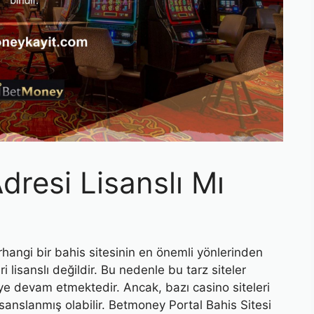
dresi Lisanslı Mı
rhangi bir bahis sitesinin en önemli yönlerinden
i lisanslı değildir. Bu nedenle bu tarz siteler
eye devam etmektedir. Ancak, bazı casino siteleri
isanslanmış olabilir. Betmoney Portal Bahis Sitesi