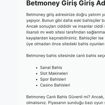
Betmoney Giriş Giriş Adr
Betmoney giriş adresinize doğru yatırım yap
yapıyor. Bunun gibi daha eski bahisçiler ba
Ancak sonuçları ciddidir ve insanlar ciddi 
lisanslı mı
web sitesi tarafından sağlanmak
kayıplardan kaçınabilirsiniz. Bahisçiler ise
üye olmadan önce sitedeki bahis oyunları tü
Betmoney bahis sitesinde canlı bahis seçe
Sanal Bahis
Slot Makineleri
Spor Bahisleri
Casino Bahisleri
Betmoney Canlı Bahis Güvenli mi? Ancak, 
olmalısınız. Piyasanın sunduğu bazı oyun s