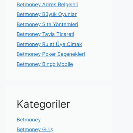
Betmoney Adres Belgeleri
Betmoney Büyük Oyunlar
Betmoney Site Yöntemleri
Betmoney Tavla Ticareti
Betmoney Rulet Üye Olmak
Betmoney Poker Seçenekleri
Betmoney Bingo Mobile
Kategoriler
Betmoney
Betmoney Giriş