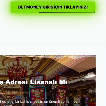
BETMONEY GİRİŞ İÇİN TIKLAYINIZ!