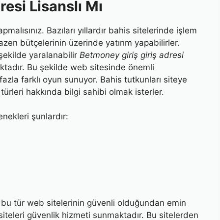
esi Lisanslı Mı
malısınız. Bazıları yıllardır bahis sitelerinde işlem
zen bütçelerinin üzerinde yatırım yapabilirler.
şekilde yaralanabilir
Betmoney giriş giriş adresi
tadır. Bu şekilde web sitesinde önemli
 fazla farklı oyun sunuyor. Bahis tutkunları siteye
rleri hakkında bilgi sahibi olmak isterler.
nekleri şunlardır:
bu tür web sitelerinin güvenli olduğundan emin
iteleri güvenlik hizmeti sunmaktadır. Bu sitelerden