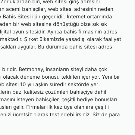
 Zorluklardan biri, web sitesi giriş adresini
yan acemi bahisçiler, web sitesi adresinin neden
Bahis Sitesi için geçerlidir. İnternet ortamında
eden bir web sitesine dönüştüğü bize sık sık
dijital oyun sitesidir. Ayrıca bahis firmasının adres
lmaktadır. Şirket ülkemizde yasadışı olarak faaliyet
sakları uygular. Bu durumda bahis sitesi adres
biridir. Betmoney, insanların siteyi daha çok
olacak deneme bonusu teklifleri içeriyor. Yeni bir
itesi 10 yılı aşkın süredir sektörde yer
lerin bazı kalitesiz çözümleri bahisçiye dahil
asını isteyen bahisçiler, çeşitli hediye bonusları
ı gelir. Firmalar ilk kez üye olanlara çeşitli
nizi ücretsiz olarak test edebilirsiniz. Siz de para