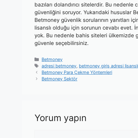
bazıları dolandırıcı sitelerdir. Bu nedenle 
güvenliğini soruyor. Yukarıdaki hususlar Be
Betmoney güvenlik sorularının yanıtları içi
lisanslı olduğu için sorunun cevabı evet. İn
yok. Bu nedenle bahis siteleri ülkemizde g
güvenle seçebilirsiniz.
Kategoriler
Betmoney
Etiketler
adresi betmoney
,
betmoney giriş adresi lisansl
Yazı
Betmoney Para Çekme Yöntemleri
dolaşımı
Betmoney Sektör
Yorum yapın
Yorum