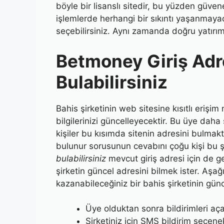
böyle bir lisanslı sitedir, bu yüzden güve
işlemlerde herhangi bir sıkıntı yaşanmayac
seçebilirsiniz. Aynı zamanda doğru yatırım il
Betmoney Giriş Adre
Bulabilirsiniz
Bahis şirketinin web sitesine kısıtlı erişim
bilgilerinizi güncelleyecektir. Bu üye daha 
kişiler bu kısımda sitenin adresini bulmakt
bulunur sorusunun cevabını çoğu kişi bu ş
bulabilirsiniz
mevcut giriş adresi için de geç
şirketin güncel adresini bilmek ister. Aşağ
kazanabileceğiniz bir bahis şirketinin günc
Üye olduktan sonra bildirimleri açab
Şirketiniz için SMS bildirim seçenekl