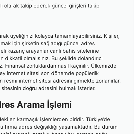
olarak takip ederek güncel girişleri takip
rak üyeliğinizi kolayca tamamlayabilirsiniz. Kişiler,
mak için şirketin sağladığı güncel adres
deli kazanç arayanlar canlı bahis sitelerine
n dikkatli olmalısınız. Bu şekilde dolandırıcı
z. Finansal zorluklardan nasıl kaçınılır. Ülkemizde
ney internet sitesi son dönemde popülerlik
 resmi internet sitesi adresini girmekte zorlanırlar.
sitesinin doğru adresini bulmak isterler.
res Arama İşlemi
ki en karmaşık işlemlerden biridir. Türkiye’de
ğu firma adres değişikliği yaşamaktadır. Bu durum