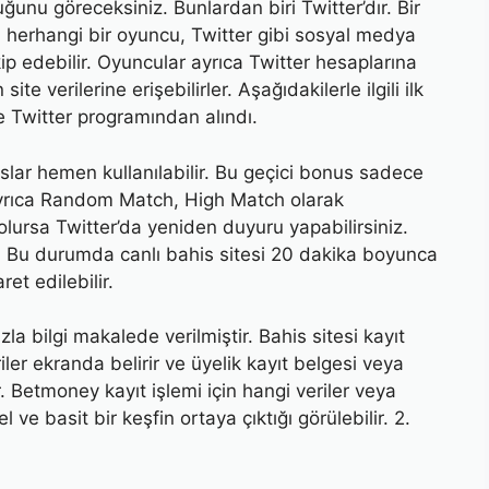
ğunu göreceksiniz. Bunlardan biri Twitter’dır. Bir
 herhangi bir oyuncu, Twitter gibi sosyal medya
kip edebilir. Oyuncular ayrıca Twitter hesaplarına
ite verilerine erişebilirler. Aşağıdakilerle ilgili ilk
ve Twitter programından alındı.
onuslar hemen kullanılabilir. Bu geçici bonus sadece
 Ayrıca Random Match, High Match olarak
lursa Twitter’da yeniden duyuru yapabilirsiniz.
iz. Bu durumda canlı bahis sitesi 20 dakika boyunca
et edilebilir.
zla bilgi makalede verilmiştir. Bahis sitesi kayıt
iler ekranda belirir ve üyelik kayıt belgesi veya
 Betmoney kayıt işlemi için hangi veriler veya
 ve basit bir keşfin ortaya çıktığı görülebilir. 2.