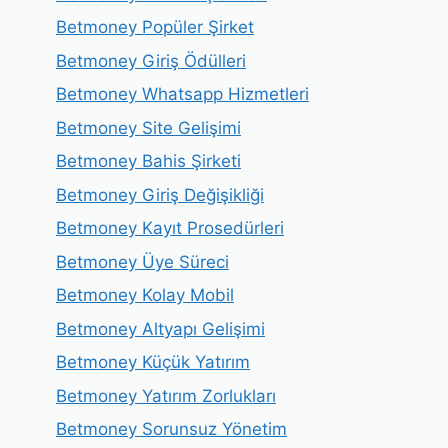
Betmoney Popüler Şirket
Betmoney Giriş Ödülleri
Betmoney Whatsapp Hizmetleri
Betmoney Site Gelişimi
Betmoney Bahis Şirketi
Betmoney Giriş Değişikliği
Betmoney Kayıt Prosedürleri
Betmoney Üye Süreci
Betmoney Kolay Mobil
Betmoney Altyapı Gelişimi
Betmoney Küçük Yatırım
Betmoney Yatırım Zorlukları
Betmoney Sorunsuz Yönetim