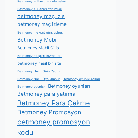
Betmoney kullanıcı incelemeleri
Betmoney Kullanıcı Yorumları
betmoney maç izle
betmoney maç izleme
Betmoney mevcut giriş adresi
Betmoney Mobil
Betmoney Mobil Giriş
Betmoney müşteri hizmetleri
betmoney nasil bir site
Betmoney Nasıl Giriş Yapılır
Betmoney Nasıl Üye Olunur
Betmoney oyun kuralları
Betmoney oyunları
Betmoney oyunlar
Betmoney para yatırma
Betmoney Para Çekme
Betmoney Promosyon
betmoney promosyon
kodu