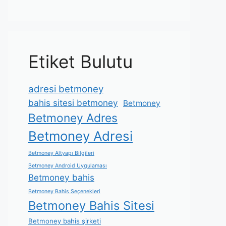
Etiket Bulutu
adresi betmoney
bahis sitesi betmoney
Betmoney
Betmoney Adres
Betmoney Adresi
Betmoney Altyapı Bilgileri
Betmoney Android Uygulaması
Betmoney bahis
Betmoney Bahis Seçenekleri
Betmoney Bahis Sitesi
Betmoney bahis şirketi