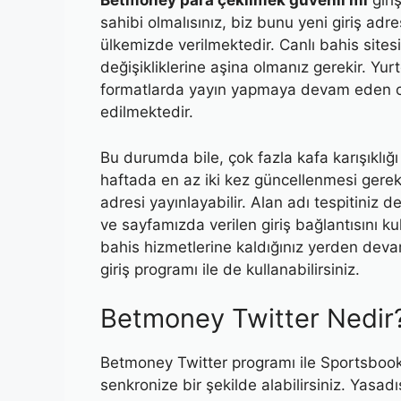
Betmoney para çekilmek güvenli mi
giri
sahibi olmalısınız, biz bunu yeni giriş adr
ülkemizde verilmektedir. Canlı bahis sites
değişikliklerine aşina olmanız gerekir. Yur
formatlarda yayın yapmaya devam eden can
edilmektedir.
Bu durumda bile, çok fazla kafa karışıklığı
haftada en az iki kez güncellenmesi gerek
adresi yayınlayabilir. Alan adı tespitiniz d
ve sayfamızda verilen giriş bağlantısını ku
bahis hizmetlerine kaldığınız yerden deva
giriş programı ile de kullanabilirsiniz.
Betmoney Twitter Nedir
Betmoney Twitter programı ile Sportsbook L
senkronize bir şekilde alabilirsiniz. Yasa