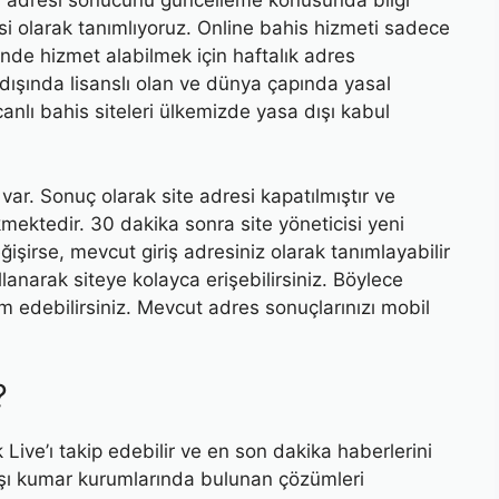
ş adresi sonucunu güncelleme konusunda bilgi
esi olarak tanımlıyoruz. Online bahis hizmeti sadece
inde hizmet alabilmek için haftalık adres
tdışında lisanslı olan ve dünya çapında yasal
lı bahis siteleri ülkemizde yasa dışı kabul
 var. Sonuç olarak site adresi kapatılmıştır ve
mektedir. 30 dakika sonra site yöneticisi yeni
eğişirse, mevcut giriş adresiniz olarak tanımlayabilir
llanarak siteye kolayca erişebilirsiniz. Böylece
m edebilirsiniz. Mevcut adres sonuçlarınızı mobil
?
ive’ı takip edebilir ve en son dakika haberlerini
dışı kumar kurumlarında bulunan çözümleri