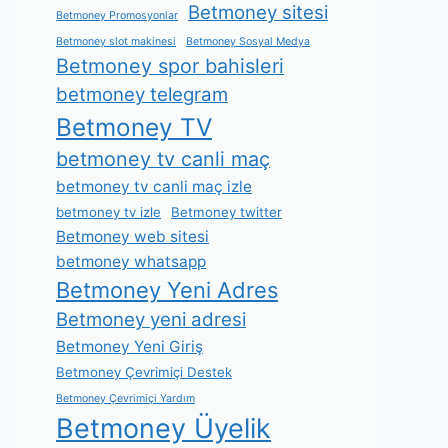
Betmoney sitesi
Betmoney Promosyonlar
Betmoney slot makinesi
Betmoney Sosyal Medya
Betmoney spor bahisleri
betmoney telegram
Betmoney TV
betmoney tv canli maç
betmoney tv canli maç izle
betmoney tv izle
Betmoney twitter
Betmoney web sitesi
betmoney whatsapp
Betmoney Yeni Adres
Betmoney yeni adresi
Betmoney Yeni Giriş
Betmoney Çevrimiçi Destek
Betmoney Çevrimiçi Yardım
Betmoney Üyelik