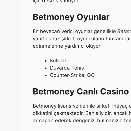
için destek sunuyor.
Betmoney Oyunlar
En heyecan verici oyunlar genellikle
Betmo
yanıt olarak şirket, oyuncuların tüm amiral
edinmelerine yardımcı oluyor;
Kutular
Duvarda Tenis
Counter-Strike: GO
Betmoney Canlı Casino 
Betmoney lisans verileri ile şirket, ihti
dikkatini çekmektedir. Bahis iyidir, anc
armağan ederek dengenizi bulmanızın teme