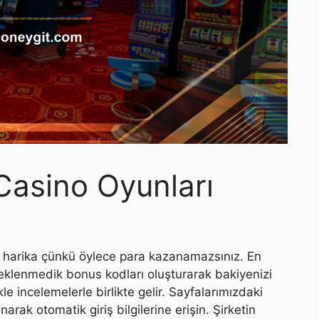
Casino Oyunları
harika çünkü öylece para kazanamazsınız. En
 beklenmedik bonus kodları oluşturarak bakiyenizi
kle incelemelerle birlikte gelir. Sayfalarımızdaki
rak otomatik giriş bilgilerine erişin. Şirketin