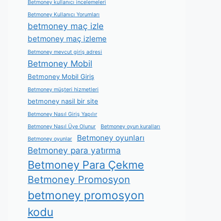
Betmoney kullanıcı incelemeleri
Betmoney Kullanıcı Yorumları
betmoney maç izle
betmoney maç izleme
Betmoney mevcut giriş adresi
Betmoney Mobil
Betmoney Mobil Giriş
Betmoney müşteri hizmetleri
betmoney nasil bir site
Betmoney Nasıl Giriş Yapılır
Betmoney Nasıl Üye Olunur
Betmoney oyun kuralları
Betmoney oyunları
Betmoney oyunlar
Betmoney para yatırma
Betmoney Para Çekme
Betmoney Promosyon
betmoney promosyon
kodu