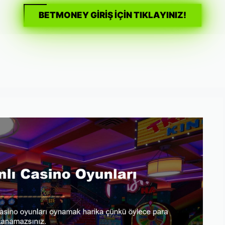
BETMONEY GİRİŞ İÇİN TIKLAYINIZ!