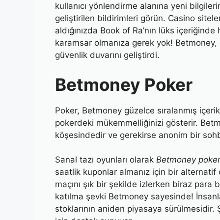
kullanıcı yönlendirme alanına yeni bilgilerin
geliştirilen bildirimleri görün. Casino sit
aldığınızda Book of Ra’nın lüks içeriğinde
karamsar olmanıza gerek yok! Betmoney, g
güvenlik duvarını geliştirdi.
Betmoney Poker
Poker, Betmoney güzelce sıralanmış içerikle
pokerdeki mükemmelliğinizi gösterir. Betm
köşesindedir ve gerekirse anonim bir sohb
Sanal tazı oyunları olarak
Betmoney poke
saatlik kuponlar almanız için bir alternati
maçını şık bir şekilde izlerken biraz para b
katılma şevki Betmoney sayesinde! İnsanl
stoklarının aniden piyasaya sürülmesidir. 