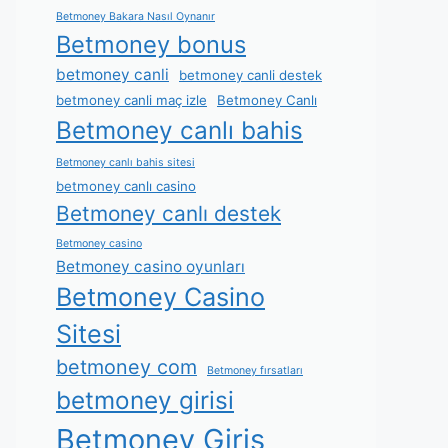
Betmoney Bakara Nasıl Oynanır
Betmoney bonus
betmoney canli
betmoney canli destek
betmoney canli maç izle
Betmoney Canlı
Betmoney canlı bahis
Betmoney canlı bahis sitesi
betmoney canlı casino
Betmoney canlı destek
Betmoney casino
Betmoney casino oyunları
Betmoney Casino
Sitesi
betmoney com
Betmoney fırsatları
betmoney girisi
Betmoney Giriş