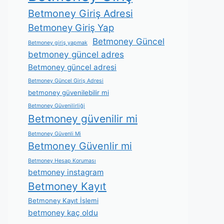
Betmoney Giriş Adresi
Betmoney Giriş Yap
Betmoney Güncel
Betmoney giriş yapmak
betmoney güncel adres
Betmoney güncel adresi
Betmoney Güncel Giriş Adresi
betmoney güvenilebilir mi
Betmoney Güvenilirliği
Betmoney güvenilir mi
Betmoney Güvenli Mi
Betmoney Güvenlir mi
Betmoney Hesap Koruması
betmoney instagram
Betmoney Kayıt
Betmoney Kayıt İşlemi
betmoney kaç oldu