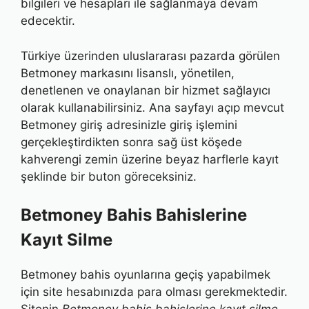
bilgileri ve hesapları ile sağlanmaya devam
edecektir.
Türkiye üzerinden uluslararası pazarda görülen
Betmoney markasını lisanslı, yönetilen,
denetlenen ve onaylanan bir hizmet sağlayıcı
olarak kullanabilirsiniz. Ana sayfayı açıp mevcut
Betmoney giriş adresinizle giriş işlemini
gerçekleştirdikten sonra sağ üst köşede
kahverengi zemin üzerine beyaz harflerle kayıt
şeklinde bir buton göreceksiniz.
Betmoney Bahis Bahislerine
Kayıt Silme
Betmoney bahis oyunlarına geçiş yapabilmek
için site hesabınızda para olması gerekmektedir.