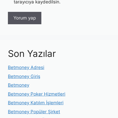
tarayıcıya kaydedilsin.
Son Yazılar
Betmoney Adresi
Betmoney Giriş
Betmoney
Betmoney Poker Hizmetleri
Betmoney Katılım İşlemleri
Betmoney Popüler Şirket