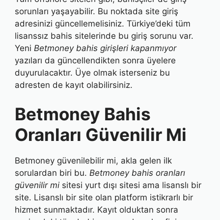
sorunları yaşayabilir. Bu noktada site giriş
adresinizi güncellemelisiniz. Türkiye’deki tüm
lisanssız bahis sitelerinde bu giriş sorunu var.
Yeni
Betmoney bahis girişleri kapanmıyor
yazıları da güncellendikten sonra üyelere
duyurulacaktır. Üye olmak isterseniz bu
adresten de kayıt olabilirsiniz.
Betmoney Bahis
Oranları Güvenilir Mi
Betmoney güvenilebilir mi, akla gelen ilk
sorulardan biri bu.
Betmoney bahis oranları
güvenilir mi
sitesi yurt dışı sitesi ama lisanslı bir
site. Lisanslı bir site olan platform istikrarlı bir
hizmet sunmaktadır. Kayıt olduktan sonra