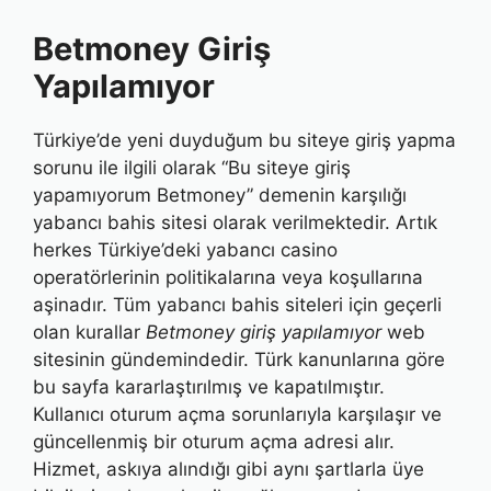
Betmoney Giriş
Yapılamıyor
Türkiye’de yeni duyduğum bu siteye giriş yapma
sorunu ile ilgili olarak “Bu siteye giriş
yapamıyorum Betmoney” demenin karşılığı
yabancı bahis sitesi olarak verilmektedir. Artık
herkes Türkiye’deki yabancı casino
operatörlerinin politikalarına veya koşullarına
aşinadır. Tüm yabancı bahis siteleri için geçerli
olan kurallar
Betmoney giriş yapılamıyor
web
sitesinin gündemindedir. Türk kanunlarına göre
bu sayfa kararlaştırılmış ve kapatılmıştır.
Kullanıcı oturum açma sorunlarıyla karşılaşır ve
güncellenmiş bir oturum açma adresi alır.
Hizmet, askıya alındığı gibi aynı şartlarla üye