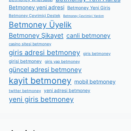
Betmoney yeni adresi
Betmoney Yeni Giriş
Betmoney Çevrimiçi Destek
Betmoney Çevrimiçi Yardım
Betmoney Üyelik
Betmoney Şikayet
canli betmoney
casino sitesi betmoney
giris adresi betmoney
giris betmoney
girisi betmoney
giris yap betmoney
güncel adresi betmoney
kayit betmoney
mobil betmoney
yeni adresi betmoney
twitter betmoney
yeni giris betmoney