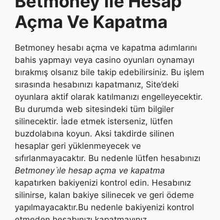
Betmoney İle Hesap
Açma Ve Kapatma
Betmoney hesabı açma ve kapatma adımlarını
bahis yapmayı veya casino oyunları oynamayı
bırakmış olsanız bile takip edebilirsiniz. Bu işlem
sırasında hesabınızı kapatmanız, Site’deki
oyunlara aktif olarak katılmanızı engelleyecektir.
Bu durumda web sitesindeki tüm bilgiler
silinecektir. İade etmek isterseniz, lütfen
buzdolabına koyun. Aksi takdirde silinen
hesaplar geri yüklenmeyecek ve
sıfırlanmayacaktır. Bu nedenle lütfen hesabınızı
Betmoney i̇le hesap açma ve kapatma
kapatırken bakiyenizi kontrol edin. Hesabınız
silinirse, kalan bakiye silinecek ve geri ödeme
yapılmayacaktır.Bu nedenle bakiyenizi kontrol
etmeden hesabınızı kapatmayınız.