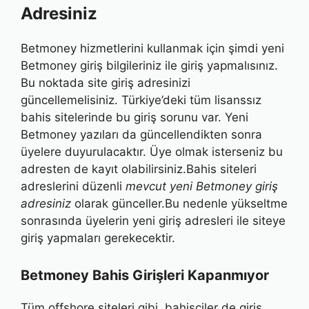
Adresiniz
Betmoney hizmetlerini kullanmak için şimdi yeni
Betmoney giriş bilgileriniz ile giriş yapmalısınız.
Bu noktada site giriş adresinizi
güncellemelisiniz. Türkiye’deki tüm lisanssız
bahis sitelerinde bu giriş sorunu var. Yeni
Betmoney yazıları da güncellendikten sonra
üyelere duyurulacaktır. Üye olmak isterseniz bu
adresten de kayıt olabilirsiniz.Bahis siteleri
adreslerini düzenli
mevcut yeni Betmoney giriş
adresiniz
olarak günceller.Bu nedenle yükseltme
sonrasında üyelerin yeni giriş adresleri ile siteye
giriş yapmaları gerekecektir.
Betmoney Bahis Girişleri Kapanmıyor
Tüm offshore siteleri gibi, bahisçiler de giriş