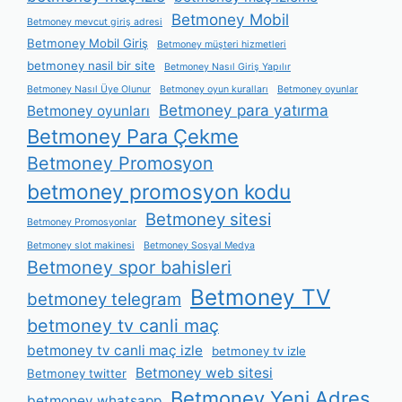
Betmoney Mobil
Betmoney mevcut giriş adresi
Betmoney Mobil Giriş
Betmoney müşteri hizmetleri
betmoney nasil bir site
Betmoney Nasıl Giriş Yapılır
Betmoney Nasıl Üye Olunur
Betmoney oyun kuralları
Betmoney oyunlar
Betmoney para yatırma
Betmoney oyunları
Betmoney Para Çekme
Betmoney Promosyon
betmoney promosyon kodu
Betmoney sitesi
Betmoney Promosyonlar
Betmoney slot makinesi
Betmoney Sosyal Medya
Betmoney spor bahisleri
Betmoney TV
betmoney telegram
betmoney tv canli maç
betmoney tv canli maç izle
betmoney tv izle
Betmoney web sitesi
Betmoney twitter
Betmoney Yeni Adres
betmoney whatsapp