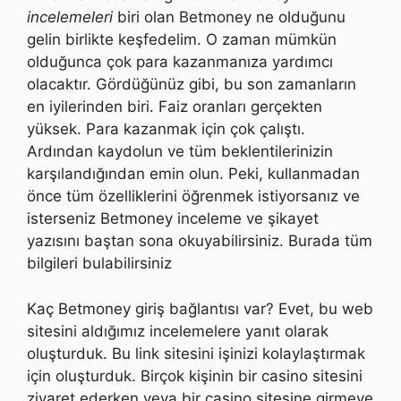
incelemeleri
biri olan Betmoney ne olduğunu
gelin birlikte keşfedelim. O zaman mümkün
olduğunca çok para kazanmanıza yardımcı
olacaktır. Gördüğünüz gibi, bu son zamanların
en iyilerinden biri. Faiz oranları gerçekten
yüksek. Para kazanmak için çok çalıştı.
Ardından kaydolun ve tüm beklentilerinizin
karşılandığından emin olun. Peki, kullanmadan
önce tüm özelliklerini öğrenmek istiyorsanız ve
isterseniz Betmoney inceleme ve şikayet
yazısını baştan sona okuyabilirsiniz. Burada tüm
bilgileri bulabilirsiniz
Kaç Betmoney giriş bağlantısı var? Evet, bu web
sitesini aldığımız incelemelere yanıt olarak
oluşturduk. Bu link sitesini işinizi kolaylaştırmak
için oluşturduk. Birçok kişinin bir casino sitesini
ziyaret ederken veya bir casino sitesine girmeye