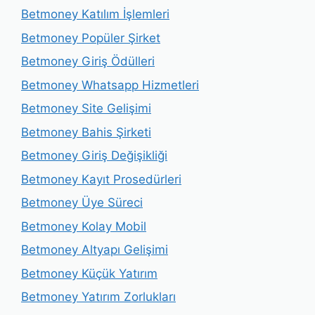
Betmoney Katılım İşlemleri
Betmoney Popüler Şirket
Betmoney Giriş Ödülleri
Betmoney Whatsapp Hizmetleri
Betmoney Site Gelişimi
Betmoney Bahis Şirketi
Betmoney Giriş Değişikliği
Betmoney Kayıt Prosedürleri
Betmoney Üye Süreci
Betmoney Kolay Mobil
Betmoney Altyapı Gelişimi
Betmoney Küçük Yatırım
Betmoney Yatırım Zorlukları