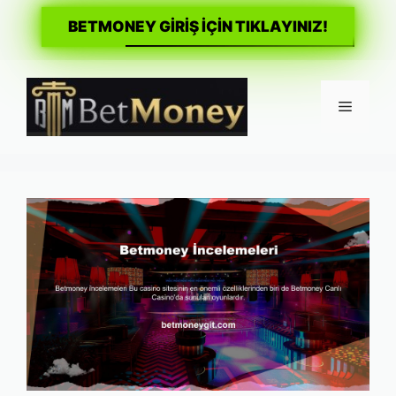
BETMONEY GİRİŞ İÇİN TIKLAYINIZ!
İçeriğe
atla
Menü