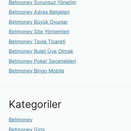
Betmoney Sorunsuz Yönetim
Betmoney Adres Belgeleri
Betmoney Büyük Oyunlar
Betmoney Site Yöntemleri
Betmoney Tavla Ticareti
Betmoney Rulet Üye Olmak
Betmoney Poker Seçenekleri
Betmoney Bingo Mobile
Kategoriler
Betmoney
Betmoney Giriş