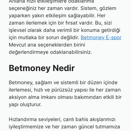
Arılarla hızlı etkileşimlere odaklanma
seçeneğiniz her zaman vardır. Sistem, gözlem
yaparken yakın etkileşim sağlayabilir. Her
zaman ilerlemek için bir fırsat vardır. Bu, sizi
işlevsel olarak daha verimli bir konuma getirdiği
için mutlaka bir sorun değildir.
Betmoney E-spor
Mevcut ana seçeneklerden birini
değerlendirmeye odaklanabilirsiniz.
Betmoney Nedir
Betmoney, sağlam ve sistemli bir düzen içinde
ilerlemesi, hızlı ve pürüzsüz yapısı ile her zaman
aksiyon alma imkanı olması bakımından etkili bir
yapı oluşturur.
Hızlandırma seviyeleri, canlı bahis akışlarımızı
iyileştirmemize ve her zaman güncel tutmamıza