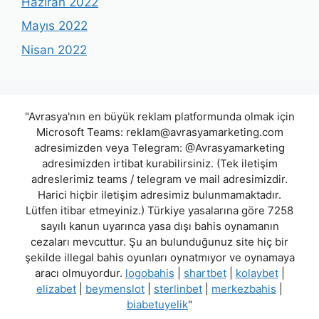
Haziran 2022
Mayıs 2022
Nisan 2022
"Avrasya'nın en büyük reklam platformunda olmak için
Microsoft Teams:
reklam@avrasyamarketing.com
adresimizden veya Telegram: @Avrasyamarketing
adresimizden irtibat kurabilirsiniz. (Tek iletişim
adreslerimiz teams / telegram ve mail adresimizdir.
Harici hiçbir iletişim adresimiz bulunmamaktadır.
Lütfen itibar etmeyiniz.) Türkiye yasalarına göre 7258
sayılı kanun uyarınca yasa dışı bahis oynamanın
cezaları mevcuttur. Şu an bulunduğunuz site hiç bir
şekilde illegal bahis oyunları oynatmıyor ve oynamaya
aracı olmuyordur.
logobahis
|
shartbet
|
kolaybet
|
elizabet
|
beymenslot
|
sterlinbet
|
merkezbahis
|
biabetuyelik
"