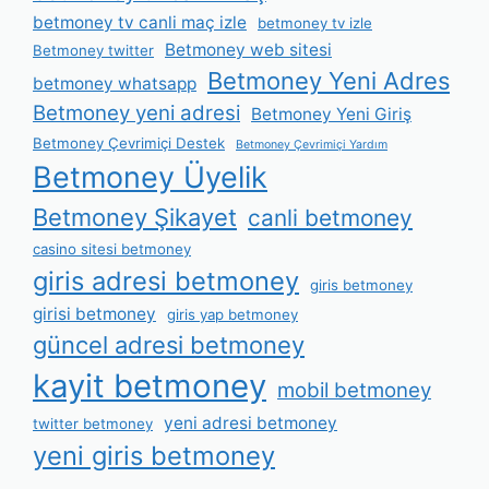
betmoney tv canli maç izle
betmoney tv izle
Betmoney web sitesi
Betmoney twitter
Betmoney Yeni Adres
betmoney whatsapp
Betmoney yeni adresi
Betmoney Yeni Giriş
Betmoney Çevrimiçi Destek
Betmoney Çevrimiçi Yardım
Betmoney Üyelik
Betmoney Şikayet
canli betmoney
casino sitesi betmoney
giris adresi betmoney
giris betmoney
girisi betmoney
giris yap betmoney
güncel adresi betmoney
kayit betmoney
mobil betmoney
yeni adresi betmoney
twitter betmoney
yeni giris betmoney