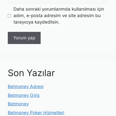
sitesi
Daha sonraki yorumlarımda kullanılması için
adım, e-posta adresim ve site adresim bu
tarayıcıya kaydedilsin.
Son Yazılar
Betmoney Adresi
Betmoney Giriş
Betmoney
Betmoney Poker Hizmetleri